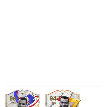
96
94
RWB
RWB