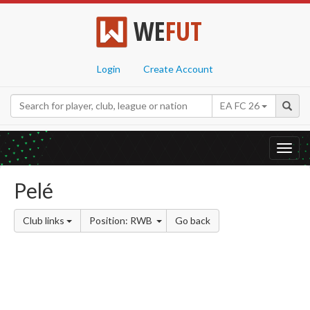
WE
FUT
Login
Create Account
EA FC 26
Toggl
navig
Pelé
Club links
Position: RWB
Go back