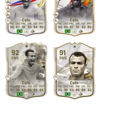
Cafu
Cafu
96
87
91
93
94
90
94
80
87
91
92
86
92
91
RWB
RWB
Cafu
Cafu
91
58
85
86
89
84
90
56
83
85
88
83