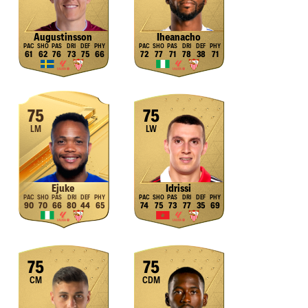
Augustinsson
Iheanacho
61
62
76
73
75
66
72
77
71
78
38
71
75
75
LM
LW
Ejuke
Idrissi
90
70
66
80
44
65
74
75
73
77
35
69
75
75
CM
CDM