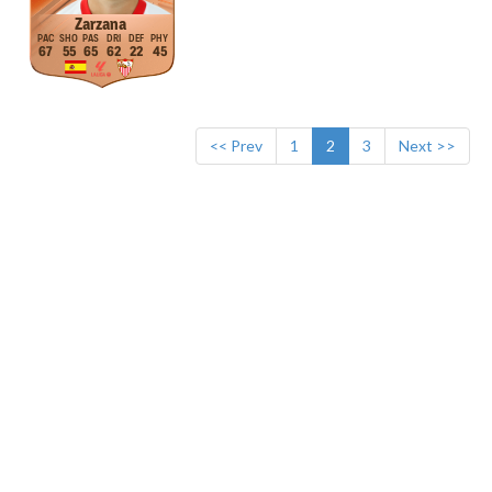
Zarzana
67
55
65
62
22
45
<< Prev
1
2
3
Next >>