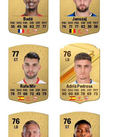
Badé
Januzaj
55
45
56
63
77
77
76
71
77
82
30
58
77
76
ST
LB
Rafa Mir
Adrià Pedrosa
78
77
66
72
45
79
90
60
69
78
69
73
76
76
LB
ST