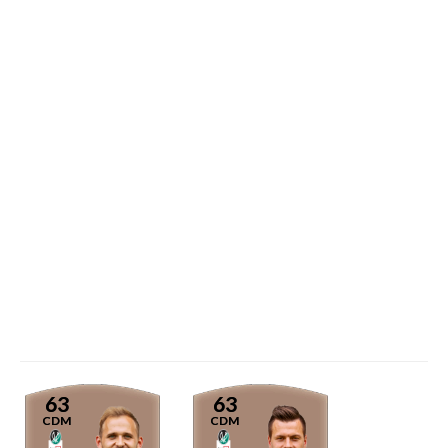
63
63
CDM
CDM