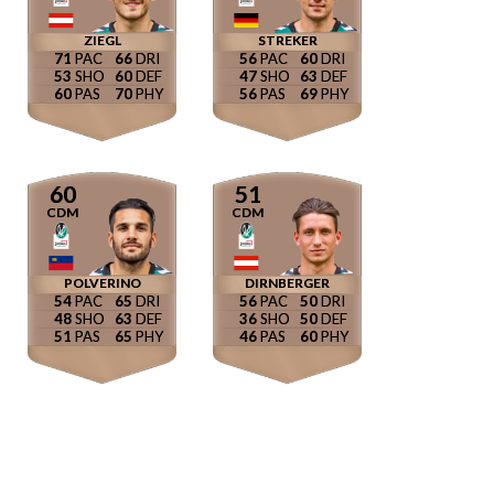
ZIEGL
STREKER
71
66
56
60
53
60
47
63
60
70
56
69
60
51
CDM
CDM
POLVERINO
DIRNBERGER
54
65
56
50
48
63
36
50
51
65
46
60