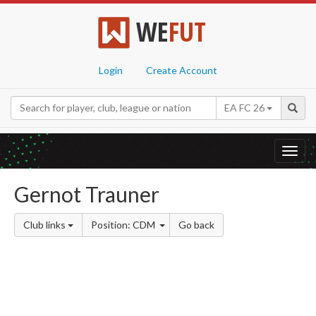
WE
FUT
Login
Create Account
EA FC 26
Toggl
navig
Gernot Trauner
Club links
Position: CDM
Go back