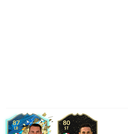
87
80
LB
ST