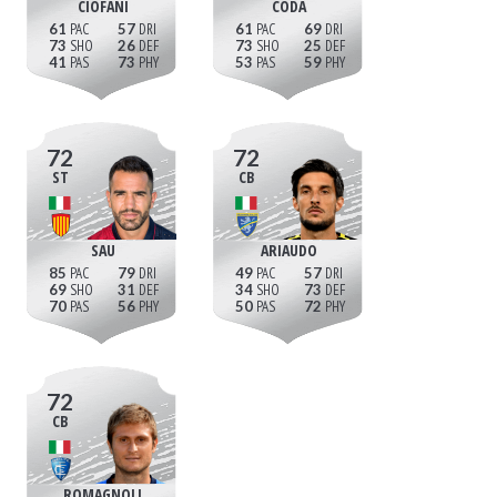
CIOFANI
CODA
61
57
61
69
73
26
73
25
41
73
53
59
72
72
ST
CB
SAU
ARIAUDO
85
79
49
57
69
31
34
73
70
56
50
72
72
CB
ROMAGNOLI