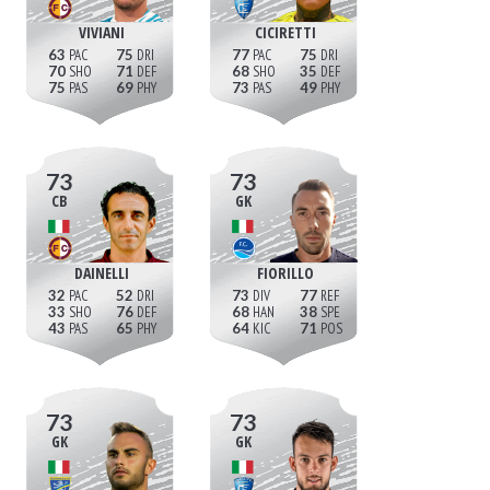
VIVIANI
CICIRETTI
63
75
77
75
70
71
68
35
75
69
73
49
73
73
CB
GK
DAINELLI
FIORILLO
32
52
73
77
33
76
68
38
43
65
64
71
73
73
GK
GK