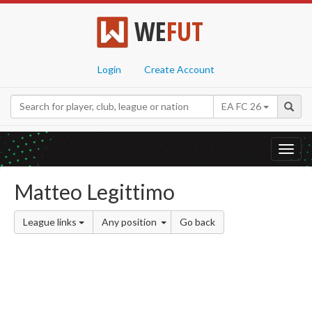
WE
FUT
Login
Create Account
EA FC 26
Toggl
navig
Matteo Legittimo
League links
Any position
Go back