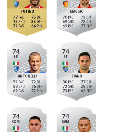
TUTINO
MAGGIO
77
75
70
73
75
35
69
72
71
66
69
77
74
74
LB
ST
ANTONELLI
CIANO
71
72
80
77
58
76
73
28
69
72
73
62
74
74
CDM
CAM