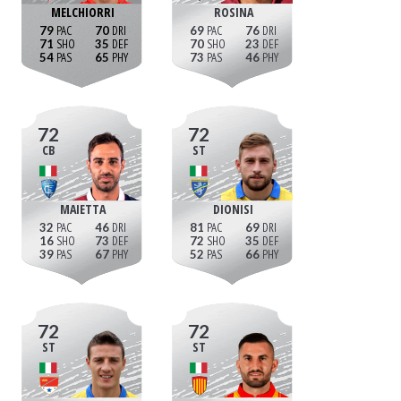
MELCHIORRI
ROSINA
79
70
69
76
71
35
70
23
54
65
73
46
72
72
CB
ST
MAIETTA
DIONISI
32
46
81
69
16
73
72
35
39
67
52
66
72
72
ST
ST