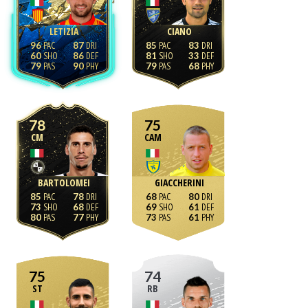
LETIZIA
CIANO
96
87
85
83
60
86
81
33
79
90
79
68
78
75
CM
CAM
BARTOLOMEI
GIACCHERINI
85
78
68
80
73
68
69
61
80
77
73
61
75
74
ST
RB