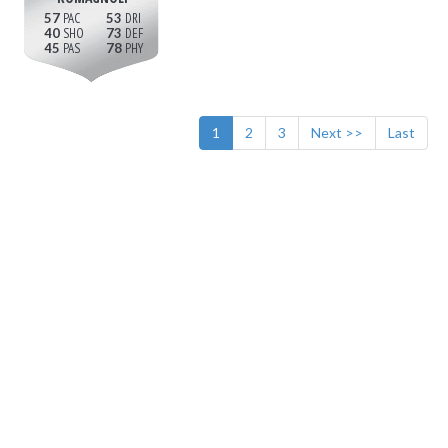
57
53
40
73
45
78
1
2
3
Next >>
Last