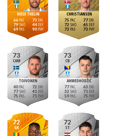
KIESE THELIN
CHRISTIANSEN
66
73
75
77
79
44
72
65
69
90
73
73
73
73
CAM
CB
TOIVONEN
AHMEDHODŽIĆ
40
72
77
63
77
41
32
71
75
71
59
75
72
72
GK
ST