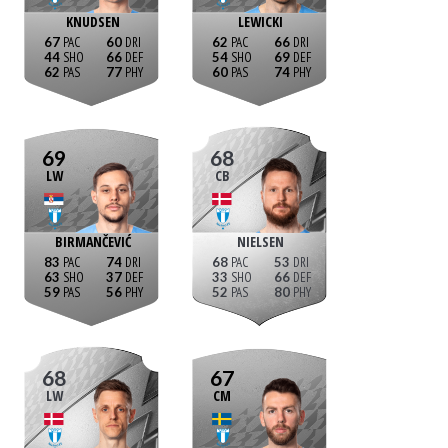
KNUDSEN
LEWICKI
67
60
62
66
44
66
54
69
62
77
60
74
69
68
LW
CB
BIRMANČEVIĆ
NIELSEN
83
74
68
53
63
37
33
66
59
56
52
80
68
67
LW
CM