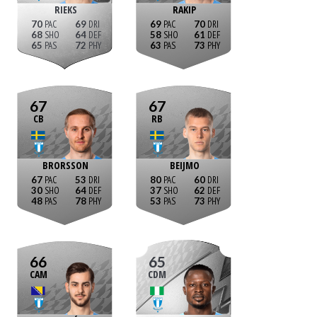
RIEKS
RAKIP
70
69
69
70
68
64
58
61
65
72
63
73
67
67
CB
RB
BRORSSON
BEIJMO
67
53
80
60
30
64
37
62
48
78
53
73
66
65
CAM
CDM