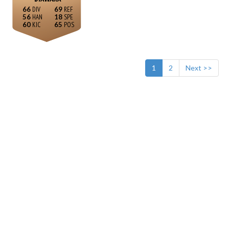
66
69
56
18
60
65
1
2
Next >>