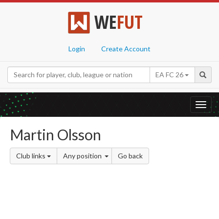
WE
FUT
Login
Create Account
EA FC 26
Toggl
navig
Martin Olsson
Club links
Any position
Go back