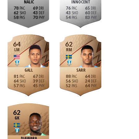
NALIĆ
INNOCENT
78
69
76
65
62
43
43
60
58
70
54
83
64
62
LM
RM
GALL
SARR
81
67
88
64
64
39
56
24
57
45
52
64
62
GK
DIAWARA