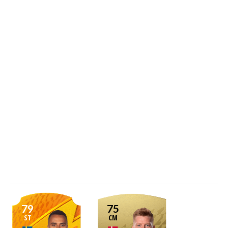
79
75
ST
CM