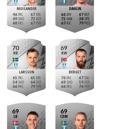
MOISANDER
DAHLIN
46
67
66
67
49
72
72
38
68
67
67
79
70
69
RB
RW
LARSSON
BERGET
65
65
76
67
54
64
69
59
66
79
66
76
69
69
LB
CDM