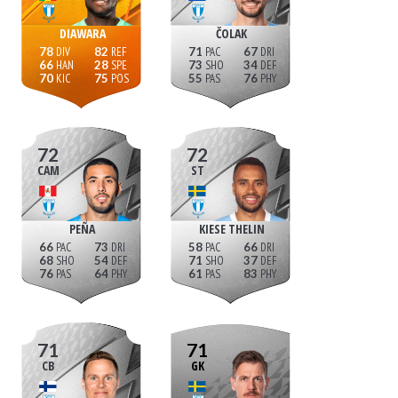
DIAWARA
ČOLAK
78
82
71
67
66
28
73
34
70
75
55
76
72
72
CAM
ST
PEÑA
KIESE THELIN
66
73
58
66
68
54
71
37
76
64
61
83
71
71
CB
GK