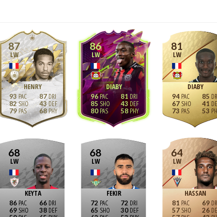
87
86
81
LW
LW
LW
HENRY
DIABY
DIABY
93
87
96
81
94
85
82
43
85
43
67
41
79
68
80
58
73
53
68
68
64
LW
LW
LW
KEYTA
FEKIR
HASSAN
86
66
72
72
81
69
69
38
65
30
57
26