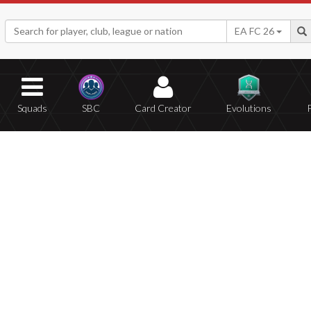
EA FC 26
Squads
SBC
Card Creator
Evolutions