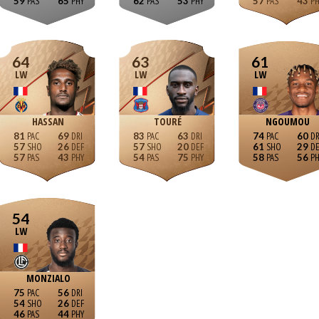
59
65
62
53
57
43
64
63
61
LW
LW
LW
HASSAN
TOURÉ
NGOUMOU
81
69
83
63
74
60
57
26
57
20
61
29
57
43
54
75
58
56
54
LW
MONZIALO
75
56
54
26
46
44