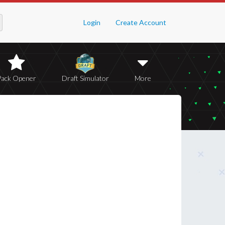
Login
Create Account
Pack Opener
Draft Simulator
More