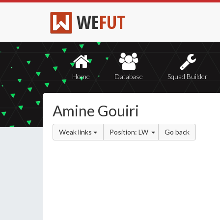
WE
FUT
Home
Database
Squad Builder
Amine Gouiri
Weak links
Position: LW
Go back