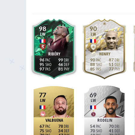
98
90
LW
LW
RIBÉRY
HENRY
96
99
90
87
95
46
88
51
97
81
85
77
77
69
LW
LW
VALBUENA
RODELIN
67
78
54
70
75
34
70
41