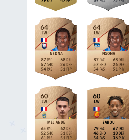
79
47
69
73
64
64
LW
LW
NSONA
NSONA
87
68
87
68
57
26
57
26
54
51
54
51
60
60
LW
LW
MÉLIANDE
ZABOU
65
62
79
67
52
51
46
18
61
51
54
36