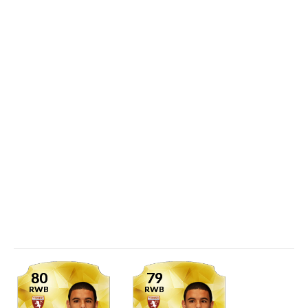
80
79
RWB
RWB