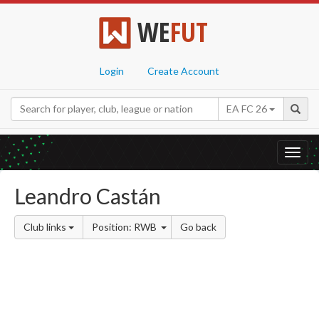
WE
FUT
Login
Create Account
EA FC 26
Toggl
navig
Leandro Castán
Club links
Position: RWB
Go back