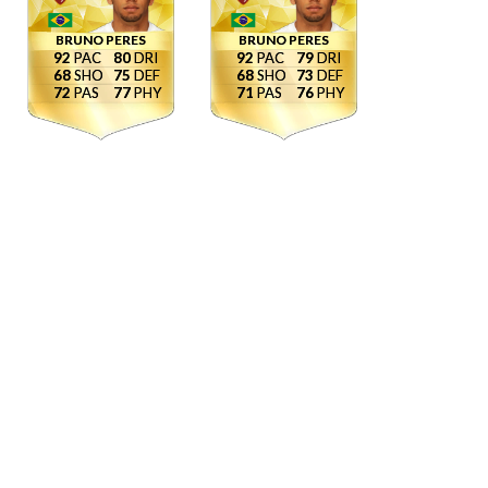
BRUNO PERES
BRUNO PERES
92
80
92
79
68
75
68
73
72
77
71
76