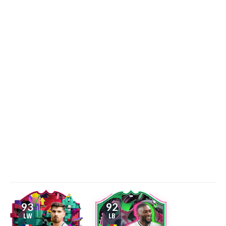
93
92
LW
LB