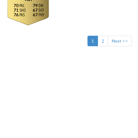
70
79
71
67
76
67
1
2
Next >>