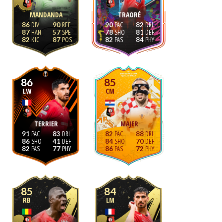
MANDANDA
TRAORÉ
86
90
90
82
87
57
78
81
82
87
82
84
86
85
LW
CM
TERRIER
MAJER
91
83
82
88
86
41
84
70
82
77
86
72
85
84
RB
LM