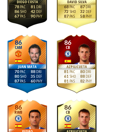
DIEGO COSTA
DAVID SILVA
78
81
68
87
86
42
72
32
67
90
87
58
86
86
CAM
CB
JUAN MATA
AZPILICUETA
70
88
81
80
80
35
61
88
87
60
81
82
86
86
RWB
CB
PEDRO
AZPILICUETA