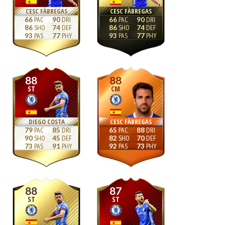
CESC FÀBREGAS
CESC FÀBREGAS
66
90
66
90
86
74
86
74
93
77
93
77
88
88
ST
CM
DIEGO COSTA
CESC FÀBREGAS
79
85
65
88
90
45
82
70
73
91
92
73
88
87
ST
ST