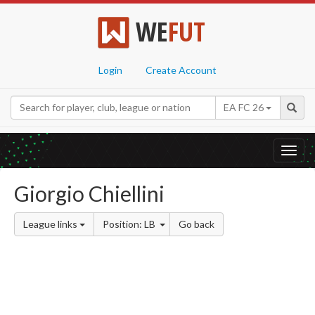
WE
FUT
Login
Create Account
EA FC 26
Toggl
navig
Giorgio Chiellini
League links
Position: LB
Go back