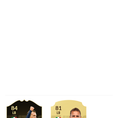
84
81
LB
LB