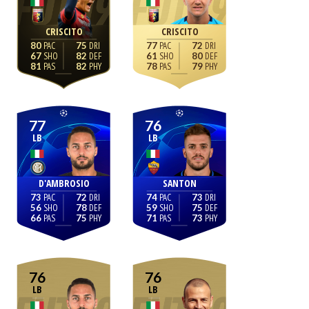
CRISCITO
CRISCITO
80
75
77
72
67
82
61
80
81
82
78
79
77
76
LB
LB
D'AMBROSIO
SANTON
73
72
74
73
56
78
59
75
66
75
71
73
76
76
LB
LB