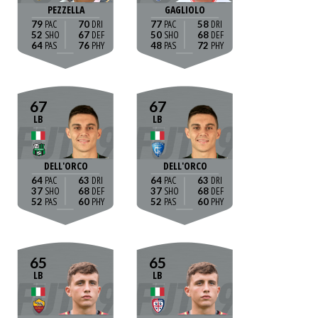
PEZZELLA
GAGLIOLO
79
70
77
58
52
67
50
68
64
76
48
72
67
67
LB
LB
DELL'ORCO
DELL'ORCO
64
63
64
63
37
68
37
68
52
60
52
60
65
65
LB
LB