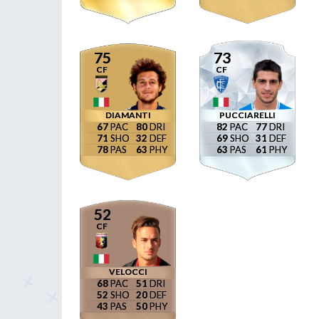
75
73
CF
CF
DIAMANTI
PUCCIARELLI
67
80
82
77
71
32
69
31
78
63
63
61
52
CF
VELOCCI
68
51
52
20
43
50