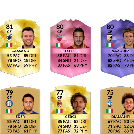
81
80
80
CF
CF
CF
CASSANO
TOTTI
VÁZQUEZ
53
85
38
81
70
85
78
18
84
21
82
45
87
59
87
68
82
73
79
77
75
CF
CF
CF
EDER
CERCI
DIAMANTI
85
81
85
82
67
80
78
25
74
33
71
32
73
61
77
72
78
63