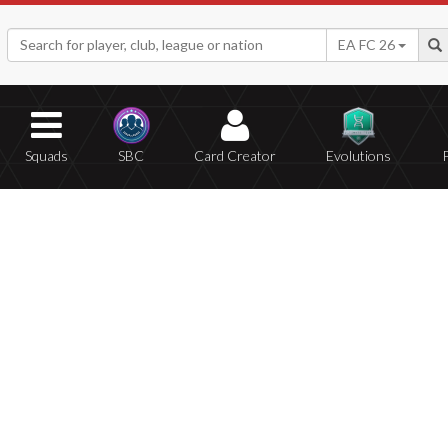
EA FC 26
Squads
SBC
Card Creator
Evolutions