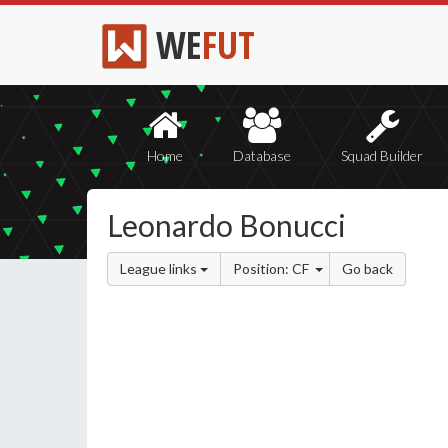
WE
FUT
Home
Database
Squad Builder
Leonardo Bonucci
League links
Position: CF
Go back