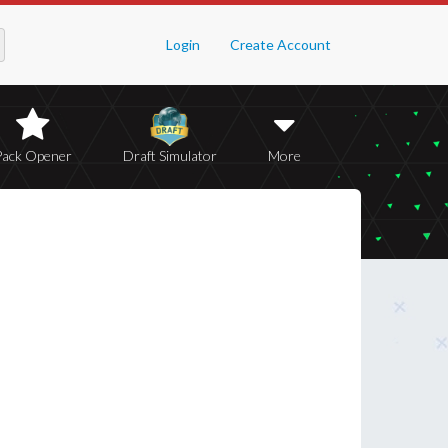
Login
Create Account
Pack Opener
Draft Simulator
More