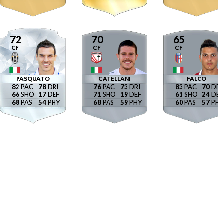
72
70
65
CF
CF
CF
PASQUATO
CATELLANI
FALCO
82
78
76
73
83
70
66
17
71
19
61
24
68
54
68
59
60
57