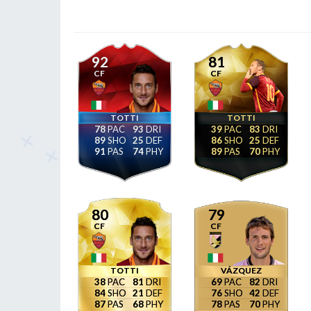
92
81
CF
CF
TOTTI
TOTTI
78
93
39
83
89
25
86
25
91
74
89
70
80
79
CF
CF
TOTTI
VÁZQUEZ
38
81
69
82
84
21
76
42
87
68
78
70