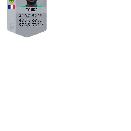
TOURÉ
31
52
49
67
57
73