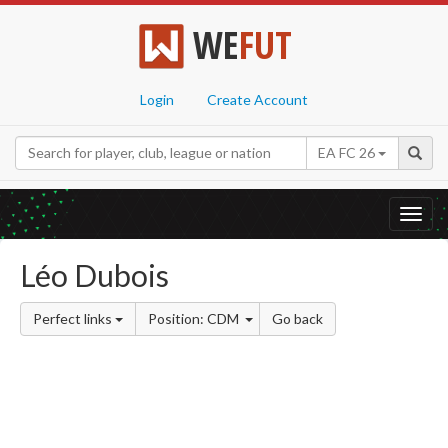
WE
FUT
Login
Create Account
EA FC 26
Toggl
navig
Léo Dubois
Perfect links
Position: CDM
Go back