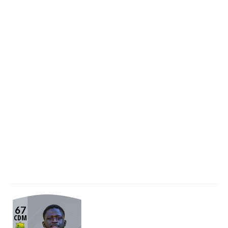
67
CDM