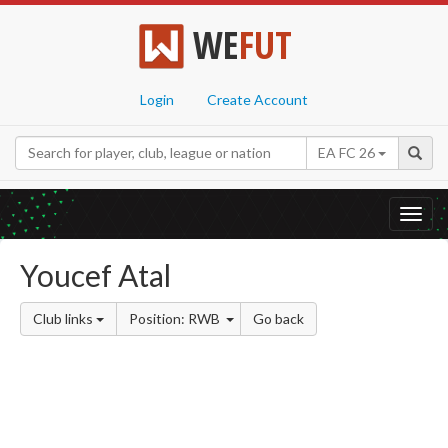
WE
FUT
Login
Create Account
EA FC 26
Toggl
navig
Youcef Atal
Club links
Position: RWB
Go back