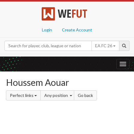
WE
FUT
Login
Create Account
EA FC 26
Toggl
navig
Houssem Aouar
Perfect links
Any position
Go back