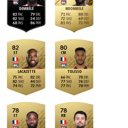
DEMBÉLÉ
NDOMBELE
83
79
71
88
82
34
72
69
68
86
81
72
82
80
ST
CM
LACAZETTE
TOLISSO
75
82
66
78
82
44
77
76
74
72
77
78
78
78
ST
RB