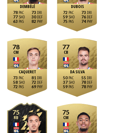
DEMBÉLÉ
DUBOIS
78
73
72
73
77
30
59
76
63
82
75
74
78
77
CM
CB
CAQUERET
DA SILVA
73
81
50
55
58
72
37
78
72
69
59
78
75
75
RB
CM