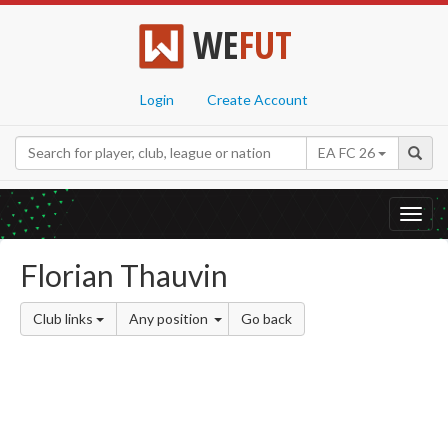
WE
FUT
Login
Create Account
EA FC 26
Toggl
navig
Florian Thauvin
Club links
Any position
Go back