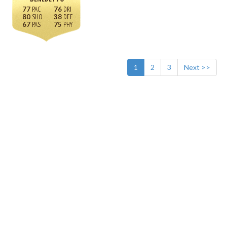
77
76
80
38
67
75
1
2
3
Next >>