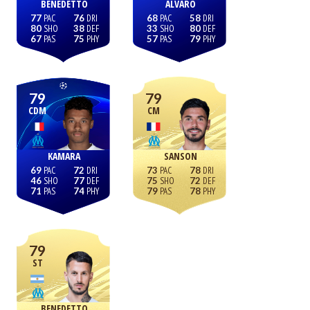
BENEDETTO
ÁLVARO
77
76
68
58
80
38
33
80
67
75
57
79
79
79
CDM
CM
KAMARA
SANSON
69
72
73
78
46
77
75
72
71
74
79
78
79
ST
BENEDETTO