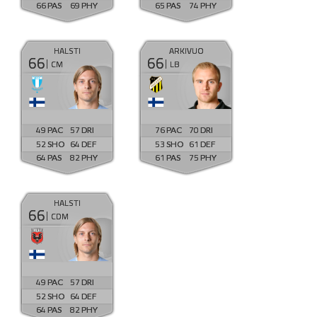
66
69
65
74
HALSTI
ARKIVUO
66
66
CM
LB
49
57
76
70
52
64
53
61
64
82
61
75
HALSTI
66
CDM
49
57
52
64
64
82