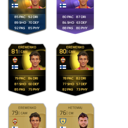
85
92
80
87
89
70
84
63
92
85
88
80
EREMENKO
EREMENKO
81
80
CAM
CAM
79
84
78
82
81
60
77
57
85
75
82
73
EREMENKO
HETEMAJ
79
76
CAM
CM