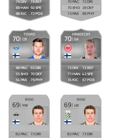
76
76
70
72
69
50
70
29
68
72
73
69
TOIVIO
HRADECKY
70
70
CB
GK
68
55
72
72
55
70
71
42
54
76
74
67
RISKI
RISKI
69
69
RW
LW
82
73
82
73