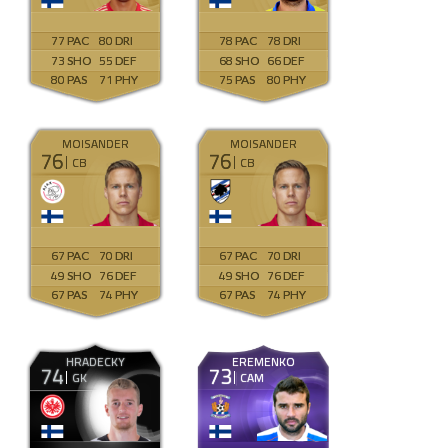
77
80
78
78
73
55
68
66
80
71
75
80
MOISANDER
MOISANDER
76
76
CB
CB
67
70
67
70
49
76
49
76
67
74
67
74
HRADECKY
EREMENKO
74
73
GK
CAM