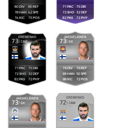
80
80
71
75
78
42
72
32
74
75
82
72
EREMENKO
JÄÄSKELÄINEN
73
73
CAM
GK
71
75
76
76
72
32
69
50
82
72
68
72
EREMENKO
JÄÄSKELÄINEN
73
72
GK
CAM