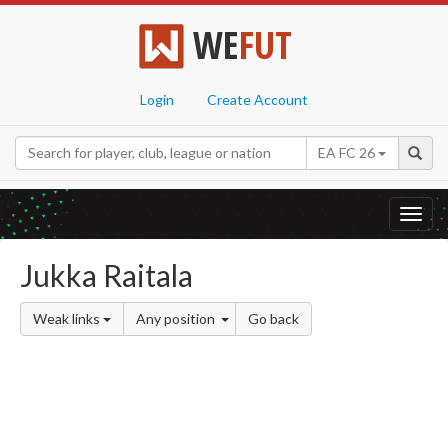
WE
FUT
Login
Create Account
EA FC 26
Toggl
navig
Jukka Raitala
Weak links
Any position
Go back