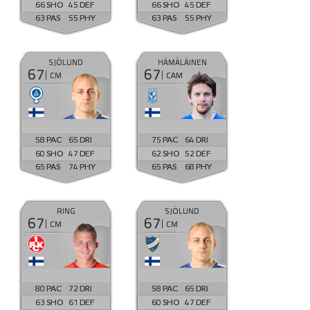
66
45
66
45
63
55
63
55
SJÖLUND
HÄMÄLÄINEN
67
67
CM
CAM
58
65
75
64
60
47
62
52
65
74
65
68
RING
SJÖLUND
67
67
CM
CM
80
72
58
65
63
61
60
47