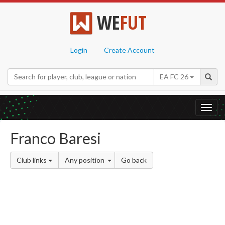
WE
FUT
Login
Create Account
EA FC 26
Toggl
navig
Franco Baresi
Club links
Any position
Go back