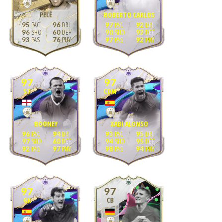
PELÉ
ROBERTO CARLOS
95
96
97
92
96
60
90
92
93
76
97
92
97
97
ST
CDM
ROONEY
XABI ALONSO
96
94
93
95
97
60
94
95
92
97
98
94
97
97
GK
CB