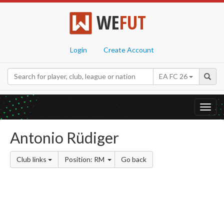
WE
FUT
Login
Create Account
EA FC 26
Toggl
navig
Antonio Rüdiger
Club links
Position: RM
Go back