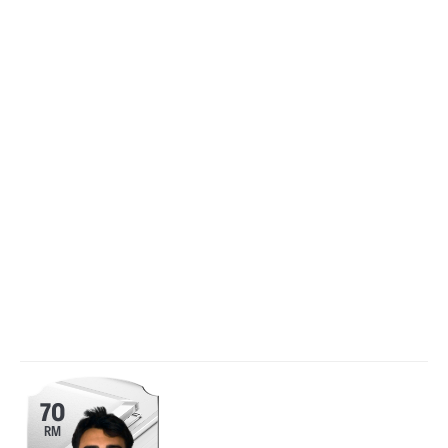
70
RM