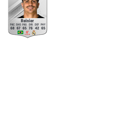
Reinier
68
67
65
76
42
65