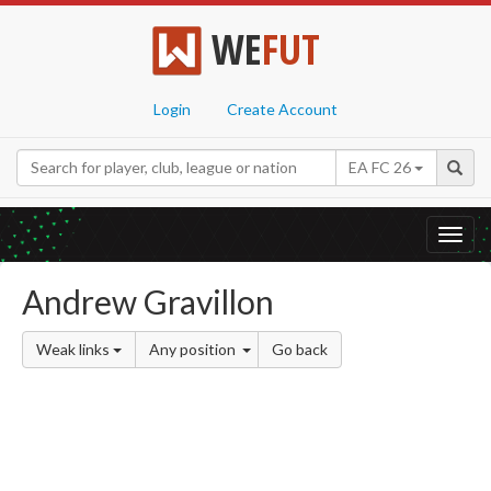
WE
FUT
Login
Create Account
EA FC 26
Toggl
navig
Andrew Gravillon
Weak links
Any position
Go back