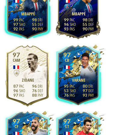
MBAPPÉ
MBAPPÉ
99
98
99
98
97
55
96
55
92
90
93
90
97
97
CAM
CB
ZIDANE
VARANE
87
96
95
80
96
76
53
97
97
88
76
93
97
97
CF
ST