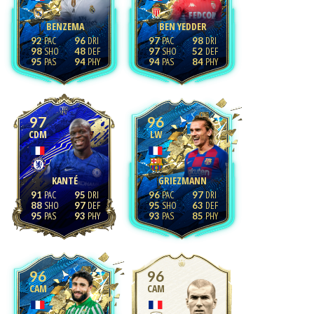
BENZEMA
BEN YEDDER
92
96
97
98
98
48
97
52
95
94
94
84
97
96
CDM
LW
KANTÉ
GRIEZMANN
91
95
96
97
88
97
95
63
95
93
93
85
96
96
CAM
CAM