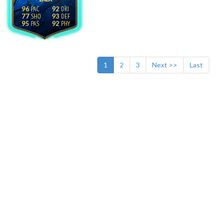
96
92
77
93
95
92
1
2
3
Next >>
Last