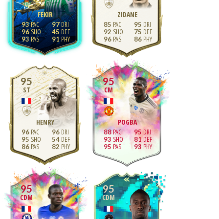
FEKIR
ZIDANE
93
97
85
95
96
45
92
75
93
91
96
86
95
95
ST
CM
HENRY
POGBA
96
96
88
95
95
54
93
81
86
82
95
93
95
95
CDM
CDM