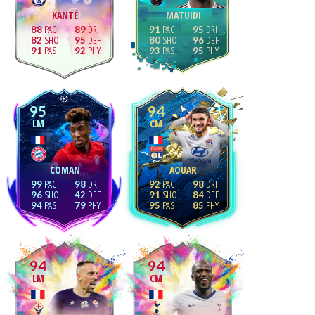
KANTÉ
MATUIDI
88
89
91
95
82
95
80
96
91
92
93
95
95
94
LM
CM
COMAN
AOUAR
99
98
92
98
96
42
91
84
94
79
95
85
94
94
LM
CM