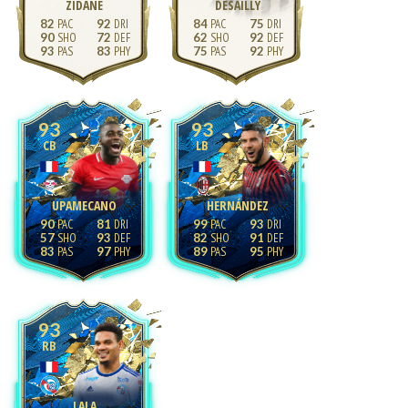
ZIDANE
DESAILLY
82
92
84
75
90
72
62
92
93
83
75
92
93
93
CB
LB
UPAMECANO
HERNÁNDEZ
90
81
99
93
57
93
82
91
83
97
89
95
93
RB
LALA