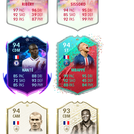
RIBÉRY
SISSOKO
97
96
94
95
92
39
85
93
93
87
92
99
94
94
CDM
ST
KANTÉ
MBAPPÉ
85
88
99
95
71
93
92
45
85
90
88
84
94
93
CAM
CDM