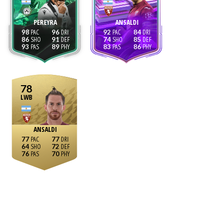
PEREYRA
ANSALDI
98
96
92
84
86
91
74
85
93
89
83
86
78
LWB
ANSALDI
77
77
64
72
76
70