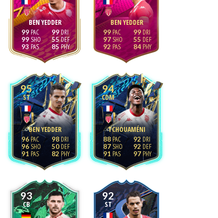
BEN YEDDER
BEN YEDDER
99
99
99
99
99
55
97
55
93
85
92
84
95
94
ST
CDM
BEN YEDDER
TCHOUAMÉNI
96
98
88
92
96
50
87
92
91
82
91
97
93
92
CB
ST