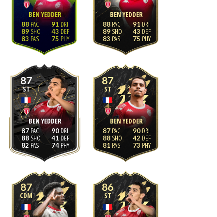
BEN YEDDER
BEN YEDDER
88
91
88
91
89
43
89
43
83
75
83
75
87
87
ST
ST
BEN YEDDER
BEN YEDDER
87
90
87
90
88
41
88
42
82
74
81
73
87
86
CDM
ST