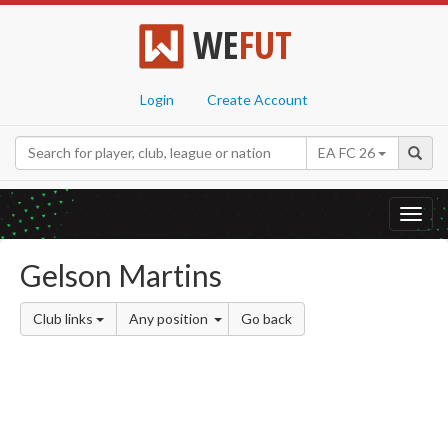
WE
FUT
Login
Create Account
EA FC 26
Toggl
navig
Gelson Martins
Club links
Any position
Go back