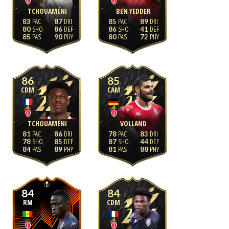
TCHOUAMÉNI
BEN YEDDER
83
87
85
89
80
86
86
41
85
90
80
72
86
85
CDM
CAM
TCHOUAMÉNI
VOLLAND
81
86
78
83
78
85
87
44
84
89
81
88
84
84
RM
CDM