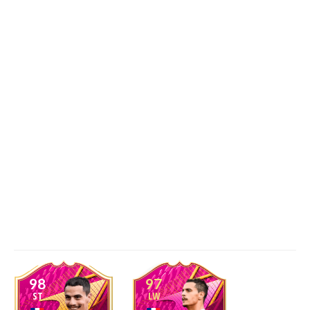
98
97
ST
LW