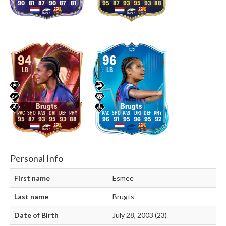
90
81
87
90
87
81
95
87
93
95
93
88
94
96
LB
LB
Brugts
Brugts
95
87
93
95
93
88
96
91
95
96
95
92
Personal Info
First name
Esmee
Last name
Brugts
Date of Birth
July 28, 2003 (23)