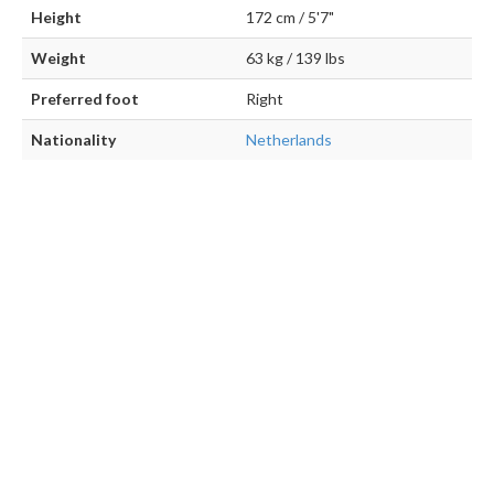
Height
172 cm / 5'7"
Weight
63 kg / 139 lbs
Preferred foot
Right
Nationality
Netherlands