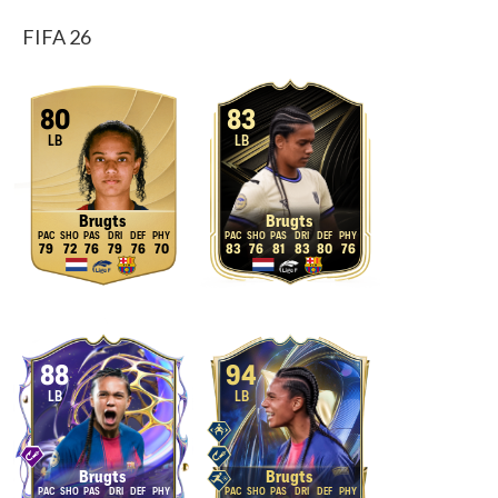
FIFA 26
80
83
LB
LB
Brugts
Brugts
79
72
76
79
76
70
83
76
81
83
80
76
88
94
LB
LB
Brugts
Brugts