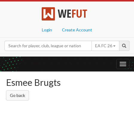
WE
FUT
Login
Create Account
EA FC 26
Toggl
navig
Esmee Brugts
Go back