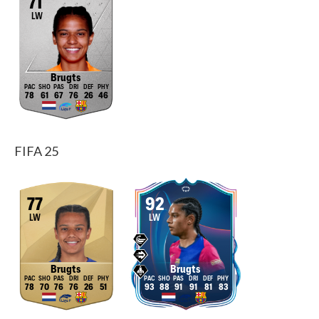
71
LW
Brugts
78
61
67
76
26
46
FIFA 25
77
92
LW
LW
Brugts
Brugts
78
70
76
76
26
51
93
88
91
91
81
83