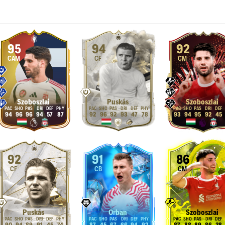
95
94
92
CAM
CF
CM
Szoboszlai
Puskás
Szoboszlai
94
96
96
94
57
87
92
96
92
93
47
78
93
94
95
92
45
92
91
86
CF
CB
CM
Puskás
Orban
Szoboszlai