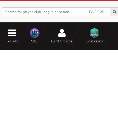
EA FC 26
Squads
SBC
Card Creator
Evolutions