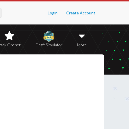
Login
Create Account
Pack Opener
Draft Simulator
More