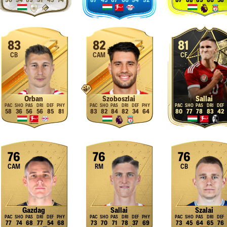
90
94
89
91
45
74
87
45
67
66
94
92
87
88
89
86
38
83
82
81
CB
CAM
CF
Orban
Szoboszlai
Sallai
58
36
56
56
85
81
83
82
84
82
34
64
80
77
78
83
42
76
76
76
CAM
RM
CB
Gazdag
Sallai
Szalai
77
74
68
77
54
68
73
70
71
78
37
69
73
45
64
65
76