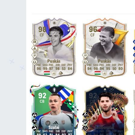
98
96
CF
CF
Puskás
Puskás
96
99
97
98
53
84
94
98
94
95
50
80
92
92
CB
CM
Szalai
Szoboszlai