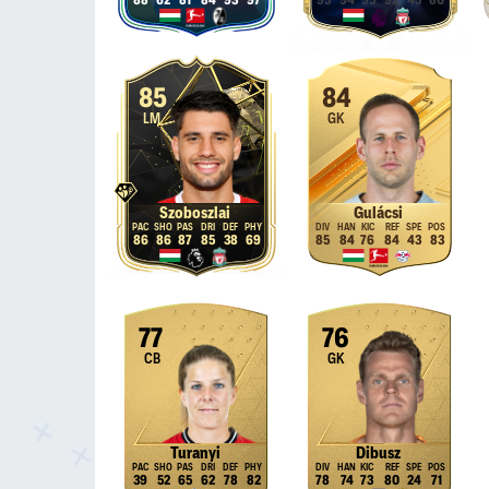
88
62
81
84
93
97
93
94
95
92
45
80
85
84
LM
GK
Szoboszlai
Gulácsi
86
86
87
85
38
69
85
84
76
84
43
83
77
76
CB
GK
Turanyi
Dibusz
39
52
65
62
78
82
78
74
73
80
24
71