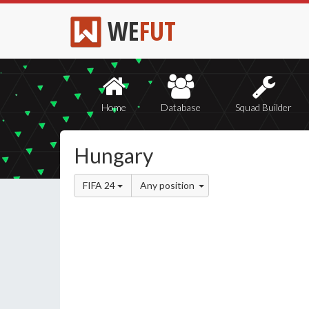
WE
FUT
Home
Database
Squad Builder
Hungary
FIFA 24
Any position