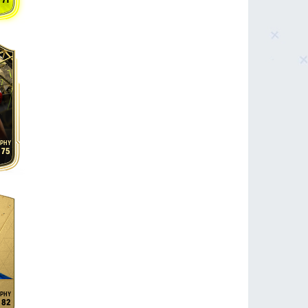
71
75
82