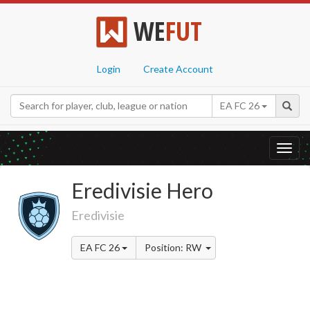
WE
FUT
Login
Create Account
EA FC 26
Toggl
navig
Eredivisie Hero
Eredivisie
EA FC 26
Position: RW