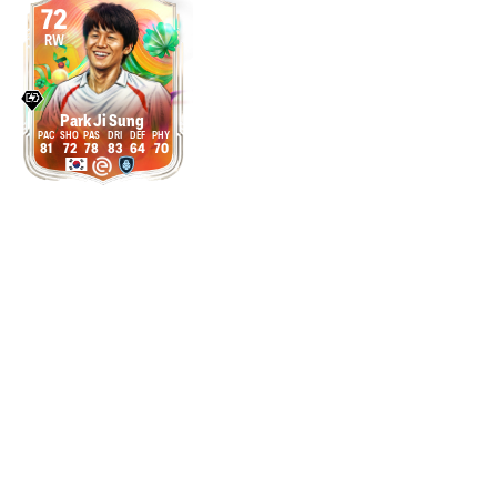
72
RW
Park Ji Sung
81
72
78
83
64
70