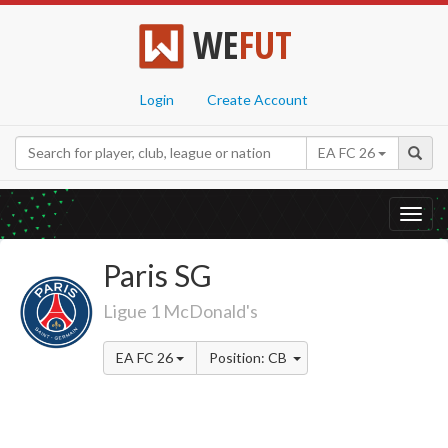
WE
FUT
Login
Create Account
EA FC 26
Toggl
navig
Paris SG
Ligue 1 McDonald's
EA FC 26
Position: CB