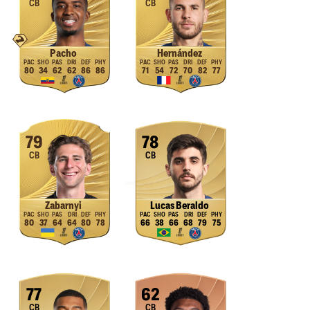
CB
CB
Pacho
Hernández
80
34
62
62
86
86
71
54
72
70
82
77
79
78
CB
CB
Zabarnyi
Lucas Beraldo
80
37
64
64
80
78
66
38
66
68
79
75
77
62
CB
CB