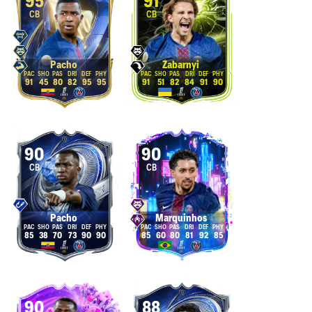
95
91
CB
CB
Pacho
Zabarnyi
91
45
80
82
95
95
91
51
82
84
91
90
90
90
CB
CB
Pacho
Marquinhos
85
38
70
73
90
90
85
60
80
81
92
85
90
88