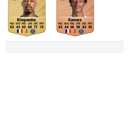
Kimpembe
Kamara
62
43
65
66
77
75
63
44
56
58
63
55