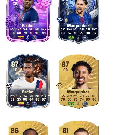
CB
CB
Pacho
Marquinhos
86
40
73
73
90
91
81
57
76
77
90
82
87
87
CB
CB
Pacho
Marquinhos
82
35
66
64
88
87
78
56
75
74
89
80
86
81