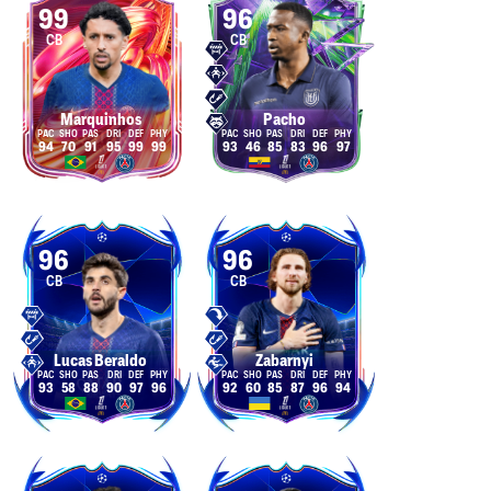
99
96
CB
CB
Marquinhos
Pacho
94
70
91
95
99
99
93
46
85
83
96
97
96
96
CB
CB
Lucas Beraldo
Zabarnyi
93
58
88
90
97
96
92
60
85
87
96
94