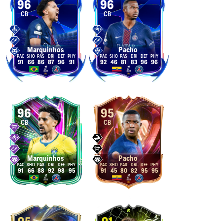
96
96
CB
CB
Marquinhos
Pacho
91
66
86
87
96
91
92
46
81
83
96
96
96
95
CB
CB
Marquinhos
Pacho
91
66
88
92
98
95
91
45
80
82
95
95