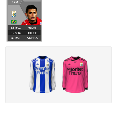
CAM
65
76
52
38
60
56