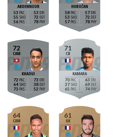
ABDENNOUR
HUBOČAN
53
53
58
57
55
72
53
72
56
78
57
78
72
71
CAM
CB
KHAOUI
KAMARA
72
73
70
63
64
38
37
69
73
52
65
74
64
61
CAM
GK