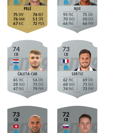
PELÉ
NJIE
75
76
93
75
76
51
70
30
67
72
66
66
74
73
CB
CB
ĆALETA-CAR
SERTIC
65
56
62
69
38
73
68
71
47
79
74
73
73
72
CB
CB