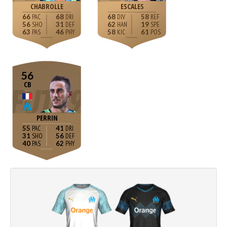
CHABROLLE
ESCALES
66
68
68
58
56
31
62
19
63
46
58
61
56
CB
PERRIN
55
41
31
56
40
62