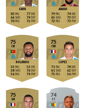
SARR
AMAVI
83
77
79
74
66
74
65
73
70
72
72
73
75
75
CB
CM
ROLANDO
LOPEZ
33
53
71
78
38
76
61
62
56
74
75
56
75
74
GK
ST