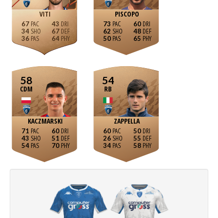
VITI
PISCOPO
67
43
73
60
34
67
62
48
36
64
50
65
58
54
CDM
RB
KACZMARSKI
ZAPPELLA
71
60
60
50
43
51
26
55
54
70
34
58