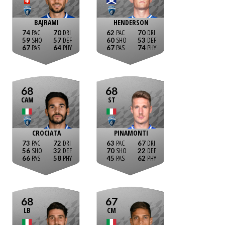
BAJRAMI
HENDERSON
74
70
62
70
59
57
60
53
67
64
67
74
68
68
CAM
ST
CROCIATA
PINAMONTI
73
72
63
67
56
32
70
22
66
58
45
62
68
67
LB
CM