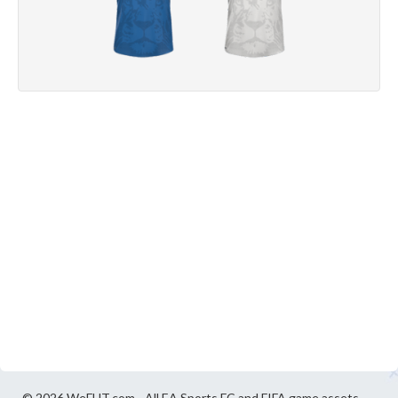
© 2026 WeFUT.com - All EA Sports FC and FIFA game assets