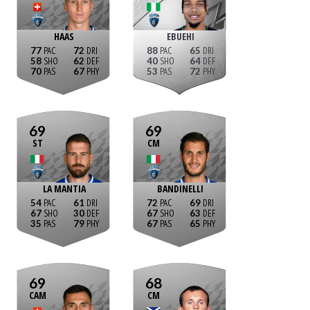
HAAS
EBUEHI
77
72
88
65
58
62
40
64
70
67
53
72
69
69
ST
CM
LA MANTIA
BANDINELLI
54
61
72
69
67
30
67
63
35
79
67
65
69
68
CAM
CM