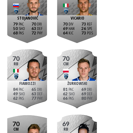
STOJANOVIĆ
VICARIO
79
70
70
73
50
63
69
26
68
72
64
73
70
70
RB
CM
FIAMOZZI
ŻURKOWSKI
84
65
81
69
49
63
62
69
62
77
66
80
70
69
CM
RB