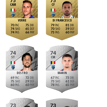
75
75
CAM
CF
VERRE
DI FRANCESCO
70
75
79
81
74
65
70
39
74
66
73
60
74
74
ST
CM
DESTRO
MARIN
69
72
67
73
75
29
73
61
60
60
78
65
73
73