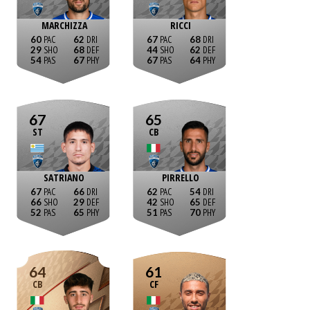
MARCHIZZA
RICCI
60
62
67
68
29
68
44
62
54
67
67
64
67
65
ST
CB
SATRIANO
PIRRELLO
67
66
62
54
66
29
42
65
52
65
51
70
64
61
CB
CF