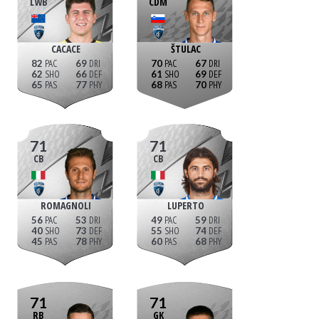
LWB
CDM
CACACE
ŠTULAC
82
69
70
67
62
66
61
69
65
77
68
70
71
71
CB
CB
ROMAGNOLI
LUPERTO
56
53
49
59
40
73
55
74
45
78
60
68
71
71
RB
GK