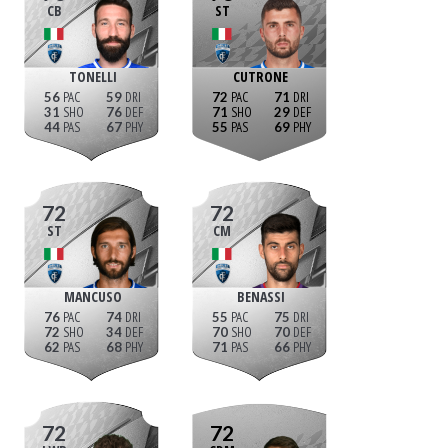
CB
ST
TONELLI
CUTRONE
56
59
72
71
31
76
71
29
44
67
55
69
72
72
ST
CM
MANCUSO
BENASSI
76
74
55
75
72
34
70
70
62
68
71
66
72
72