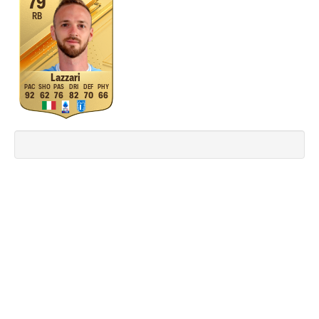
79
RB
Lazzari
92
62
76
82
70
66