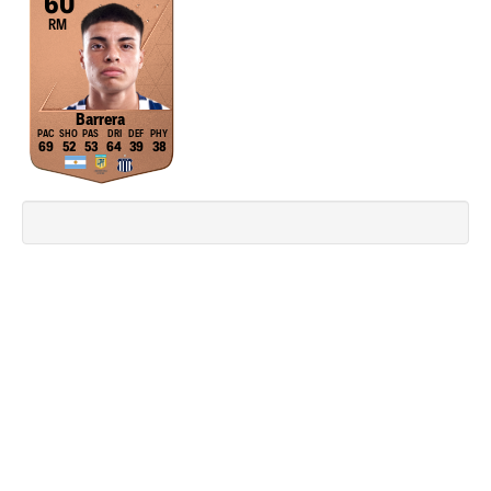
60
RM
Barrera
69
52
53
64
39
38