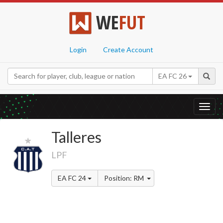
WE
FUT
Login
Create Account
EA FC 26
Toggl
navig
Talleres
LPF
EA FC 24
Position: RM