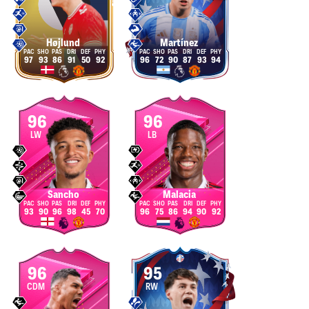
Højlund
Martínez
97
93
86
91
50
92
96
72
90
87
93
94
96
96
LW
LB
Sancho
Malacia
93
90
96
98
45
70
96
75
86
94
90
92
96
95
CDM
RW