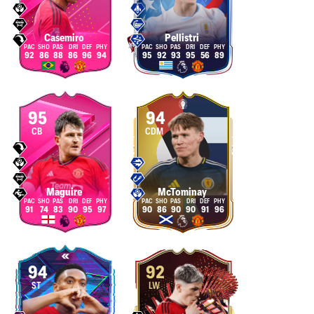
Casemiro
Pellistri
92
86
88
86
96
94
95
92
93
95
56
89
95
94
CB
CDM
Maguire
McTominay
91
74
83
90
95
97
90
86
90
90
91
96
94
92
ST
LW