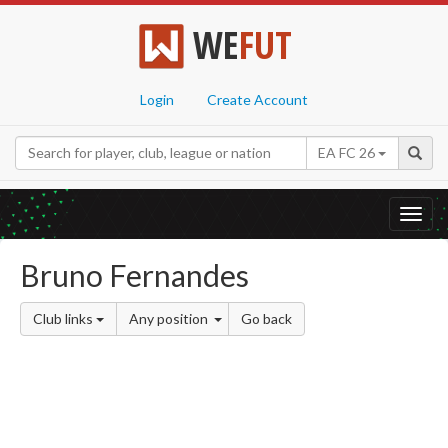
WE
FUT
Login
Create Account
EA FC 26
Toggl
navig
Bruno Fernandes
Club links
Any position
Go back