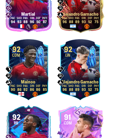
Martial
Alejandro Garnacho
94
93
88
96
50
87
96
88
89
93
52
75
92
92
CDM
LW
Mainoo
Alejandro Garnacho
90
86
92
86
86
85
96
88
89
93
52
75
92
91
RB
CDM