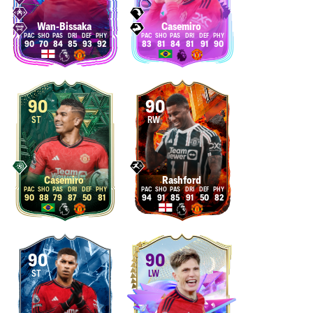
Wan-Bissaka
Casemiro
90
70
84
85
93
92
83
81
84
81
91
90
90
90
ST
RW
Casemiro
Rashford
90
88
79
87
50
81
94
91
85
91
50
82
90
90
ST
LW