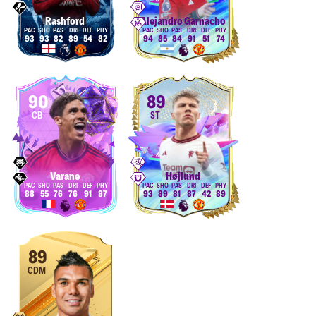
Rashford
Alejandro Garnacho
93
93
82
89
54
82
94
85
84
91
51
74
90
89
CB
ST
Varane
Højlund
88
55
76
76
91
87
93
89
81
87
42
89
89
CDM