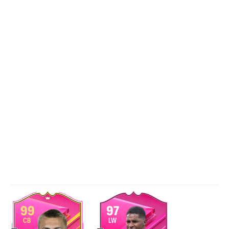
99
97
CB
LW