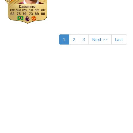
Casemiro
63
75
79
73
89
88
1
2
3
Next >>
Last