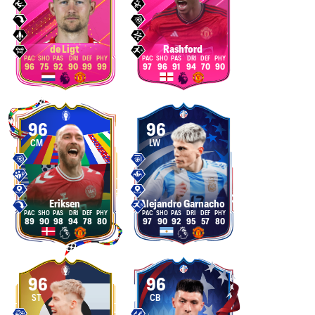
de Ligt
Rashford
96
75
92
90
99
99
97
96
91
94
70
90
96
96
CM
LW
Eriksen
Alejandro Garnacho
89
90
98
94
78
80
97
90
92
95
57
80
96
96
ST
CB