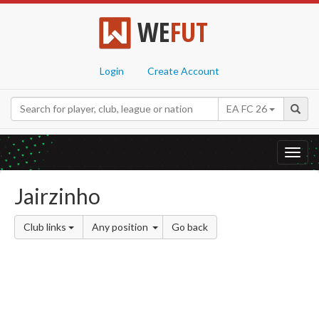
WE
FUT
Login
Create Account
EA FC 26
Toggl
navig
Jairzinho
Club links
Any position
Go back