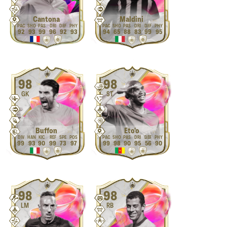
Cantona
Maldini
92
93
99
96
92
93
94
65
88
83
99
95
98
98
GK
ST
Buffon
Eto'o
99
93
90
99
73
97
99
98
90
95
56
90
98
98
LM
RB