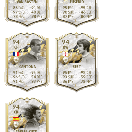
VAN BASTEN
EUSÉBIO
86
91
95
95
97
40
98
46
78
78
87
80
94
94
CF
RW
CANTONA
BEST
91
95
95
98
96
54
93
59
91
93
86
73
94
CB
CARLES PUYOL