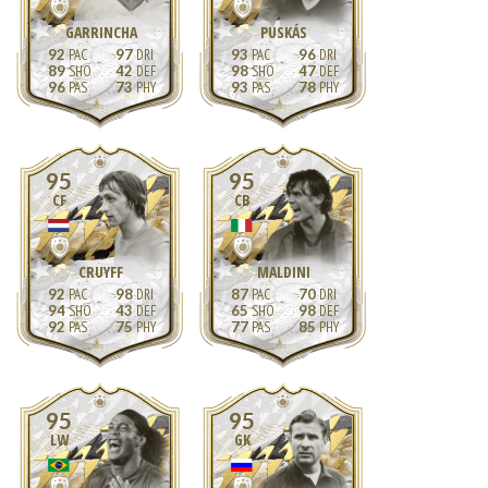
GARRINCHA
PUSKÁS
92
97
93
96
89
42
98
47
96
73
93
78
95
95
CF
CB
CRUYFF
MALDINI
92
98
87
70
94
43
65
98
92
75
77
85
95
95
LW
GK