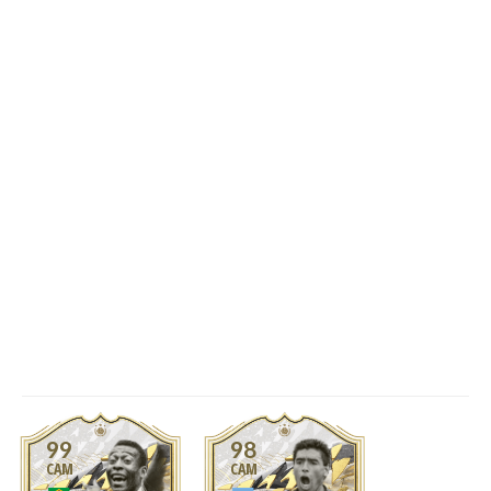
99
98
CAM
CAM