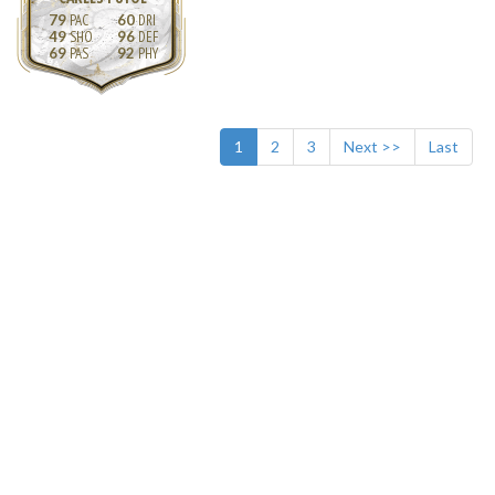
79
60
49
96
69
92
1
2
3
Next >>
Last