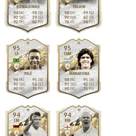
RONALDINHO
YASHIN
94
98
98
99
93
39
90
62
92
82
76
98
95
95
CF
CAM
PELÉ
MARADONA
96
95
88
95
93
56
91
42
90
75
90
75
94
94
CM
RM