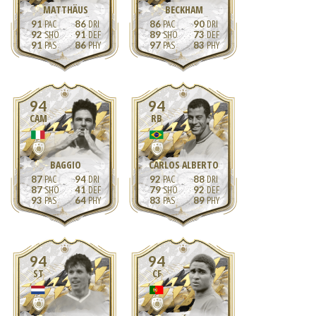
MATTHÄUS
BECKHAM
91
86
86
90
92
91
89
73
91
86
97
83
94
94
CAM
RB
BAGGIO
CARLOS ALBERTO
87
94
92
88
87
41
79
92
93
64
83
89
94
94
ST
CF