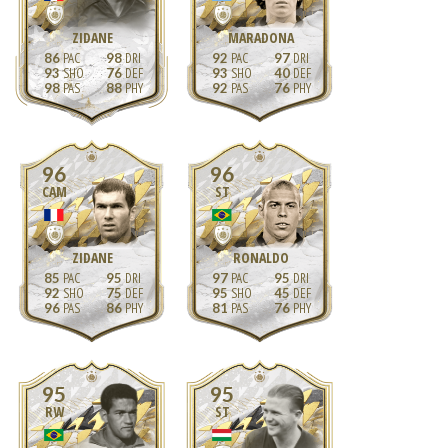
ZIDANE
MARADONA
86
98
92
97
93
76
93
40
98
88
92
76
96
96
CAM
ST
ZIDANE
RONALDO
85
95
97
95
92
75
95
45
96
86
81
76
95
95
RW
ST