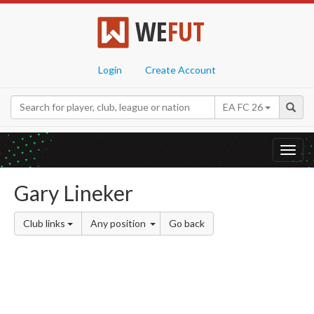
WE
FUT
Login
Create Account
EA FC 26
Toggl
navig
Gary Lineker
Club links
Any position
Go back