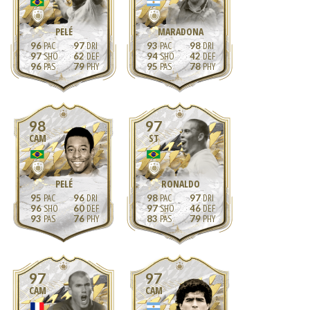
PELÉ
MARADONA
96
97
93
98
97
62
94
42
96
79
95
78
98
97
CAM
ST
PELÉ
RONALDO
95
96
98
97
96
60
97
46
93
76
83
79
97
97
CAM
CAM