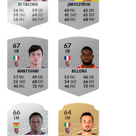
DI TACCHIO
JAROSZYŃSKI
56
59
69
62
50
64
45
65
58
86
60
68
67
67
CB
CB
MANTOVANI
BILLONG
57
49
53
46
25
68
34
66
40
72
46
73
66
64
CM
CM