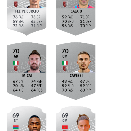
FELIPE CURCIO
CALAIÒ
76
73
59
71
59
65
70
31
72
71
56
70
70
70
GK
CM
MICAI
CAPEZZI
67
74
48
67
70
47
59
59
64
64
70
60
69
69
ST
CM