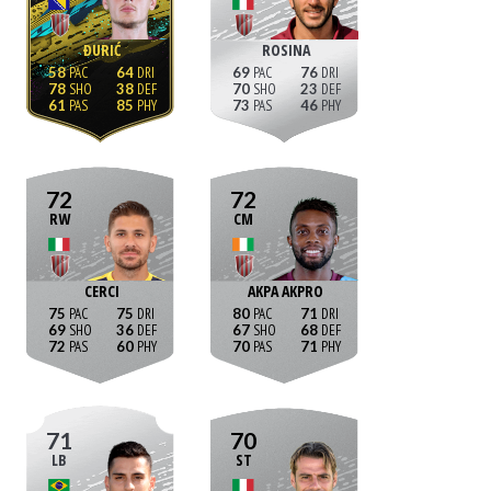
ĐURIĆ
ROSINA
58
64
69
76
78
38
70
23
61
85
73
46
72
72
RW
CM
CERCI
AKPA AKPRO
75
75
80
71
69
36
67
68
72
60
70
71
71
70
LB
ST