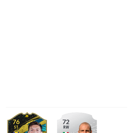
76
72
ST
RW