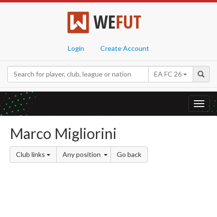
WE
FUT
Login
Create Account
EA FC 26
Toggl
navig
Marco Migliorini
Club links
Any position
Go back