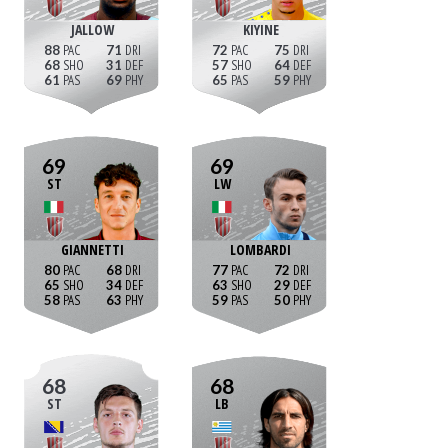
JALLOW
KIYINE
88
71
72
75
68
31
57
64
61
69
65
59
69
69
ST
LW
GIANNETTI
LOMBARDI
80
68
77
72
65
34
63
29
58
63
59
50
68
68
ST
LB