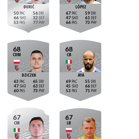
ĐURIĆ
LÓPEZ
50
56
67
59
66
32
47
61
53
77
66
73
68
68
CDM
CB
DZICZEK
AYA
63
65
69
55
47
63
45
66
60
73
53
71
67
67
CM
LB