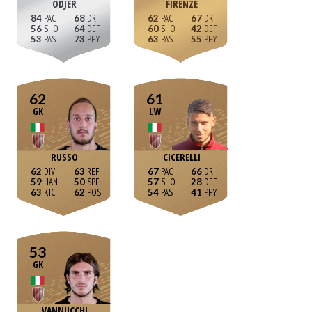
ODJER
FIRENZE
84
68
62
67
56
64
60
42
53
73
63
55
62
61
GK
LW
RUSSO
CICERELLI
62
63
67
66
59
50
57
28
63
62
54
41
53
GK
VANNUCCHI