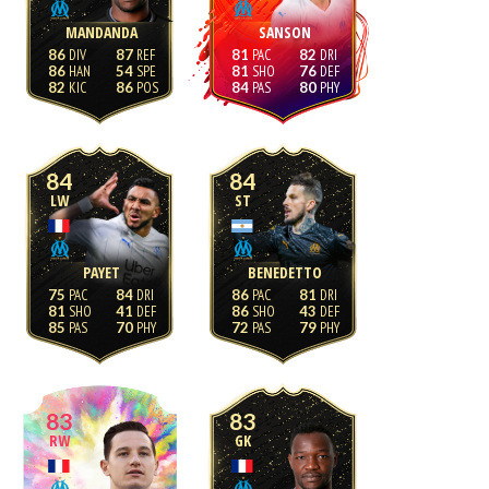
MANDANDA
SANSON
86
87
81
82
86
54
81
76
82
86
84
80
84
84
LW
ST
PAYET
BENEDETTO
75
84
86
81
81
41
86
43
85
70
72
79
83
83
RW
GK