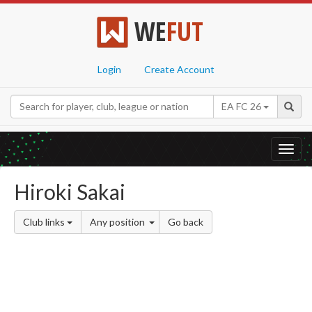
WE
FUT
Login
Create Account
EA FC 26
Toggl
navig
Hiroki Sakai
Club links
Any position
Go back