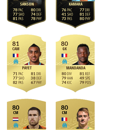
SANSON
KAMARA
78
80
76
77
77
74
41
81
81
78
73
80
81
80
CAM
GK
PAYET
MANDANDA
71
81
80
81
77
38
79
49
82
67
74
79
80
80
CM
CM