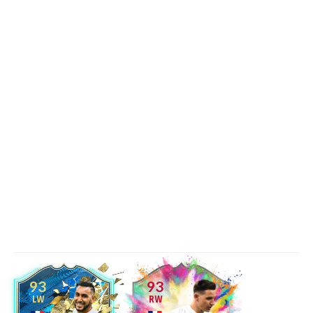
93
93
LW
RW