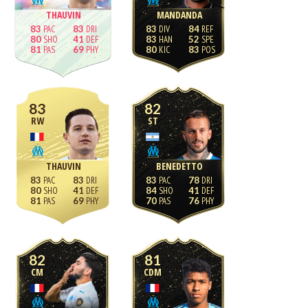
THAUVIN
MANDANDA
83
83
83
84
80
41
83
52
81
69
80
83
83
82
RW
ST
THAUVIN
BENEDETTO
83
83
83
78
80
41
84
41
81
69
70
76
82
81
CM
CDM