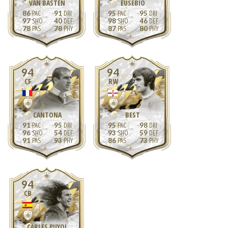
VAN BASTEN
EUSÉBIO
86
91
95
95
97
40
98
46
78
78
87
80
94
94
CF
RW
CANTONA
BEST
91
95
95
98
96
54
93
59
91
93
86
73
94
CB
CARLES PUYOL