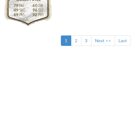
79
60
49
96
69
92
1
2
3
Next >>
Last