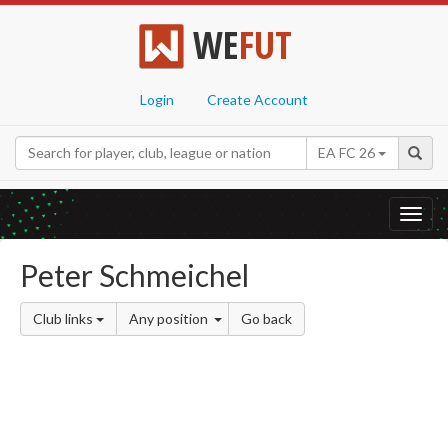
WE
FUT
Login
Create Account
EA FC 26
Toggl
navig
Peter Schmeichel
Club links
Any position
Go back