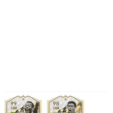
99
98
CAM
CAM