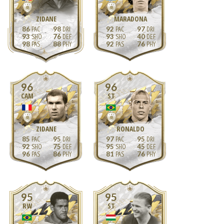
ZIDANE
MARADONA
86
98
92
97
93
76
93
40
98
88
92
76
96
96
CAM
ST
ZIDANE
RONALDO
85
95
97
95
92
75
95
45
96
86
81
76
95
95
RW
ST