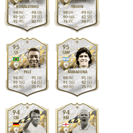
RONALDINHO
YASHIN
94
98
98
99
93
39
90
62
92
82
76
98
95
95
CF
CAM
PELÉ
MARADONA
96
95
88
95
93
56
91
42
90
75
90
75
94
94
CM
RM