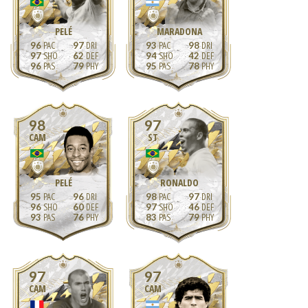
PELÉ
MARADONA
96
97
93
98
97
62
94
42
96
79
95
78
98
97
CAM
ST
PELÉ
RONALDO
95
96
98
97
96
60
97
46
93
76
83
79
97
97
CAM
CAM