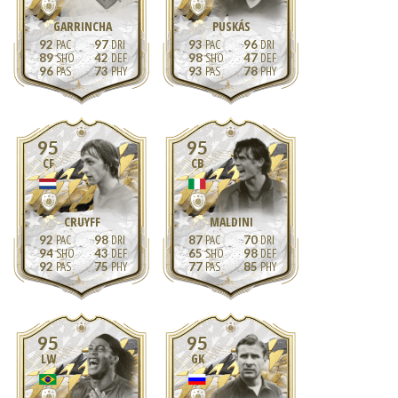
GARRINCHA
PUSKÁS
92
97
93
96
89
42
98
47
96
73
93
78
95
95
CF
CB
CRUYFF
MALDINI
92
98
87
70
94
43
65
98
92
75
77
85
95
95
LW
GK