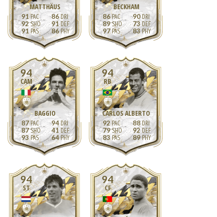
MATTHÄUS
BECKHAM
91
86
86
90
92
91
89
73
91
86
97
83
94
94
CAM
RB
BAGGIO
CARLOS ALBERTO
87
94
92
88
87
41
79
92
93
64
83
89
94
94
ST
CF