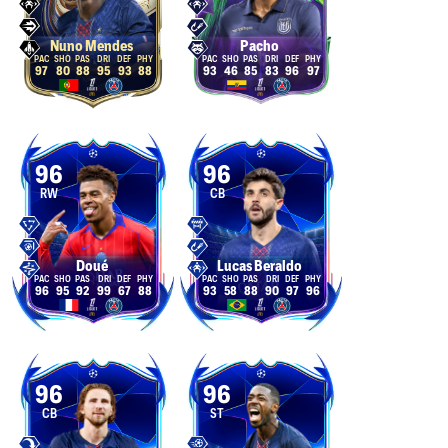
Nuno Mendes
Pacho
97
80
88
95
93
88
93
46
85
83
96
97
96
96
RW
CB
Doué
Lucas Beraldo
96
95
92
99
67
88
93
58
88
90
97
96
96
96
CB
ST