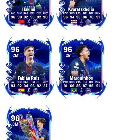
Hakimi
Kvaratskhelia
96
90
92
93
92
90
96
94
93
96
70
91
96
96
CM
CB
Fabián Ruiz
Marquinhos
93
92
94
96
92
87
91
66
86
87
96
91
96
CM