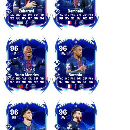
Zabarnyi
Dembélé
92
60
85
87
96
94
98
95
91
97
62
82
96
96
LB
LW
Nuno Mendes
Barcola
97
83
90
96
92
90
97
96
94
96
51
84
96
96
RB
LW