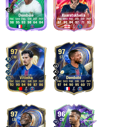
Dembélé
Kvaratskhelia
98
95
93
98
64
84
97
95
94
97
71
92
97
97
CM
ST
Vitinha
Dembélé
92
90
94
98
87
86
97
94
90
95
60
77
97
96
LB
CB