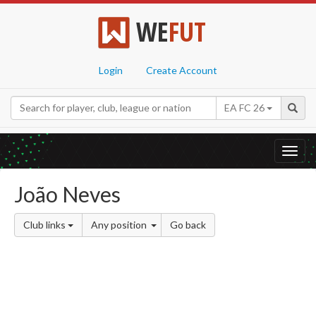
WE
FUT
Login
Create Account
EA FC 26
Toggl
navig
João Neves
Club links
Any position
Go back