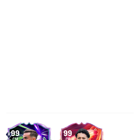
99
99
CM
CB