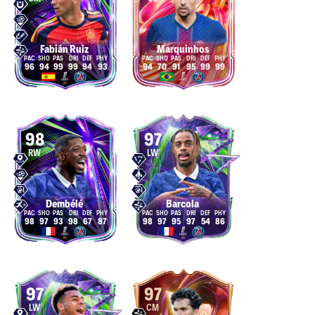
Fabián Ruiz
Marquinhos
96
94
99
99
94
93
94
70
91
95
99
99
98
97
RW
LW
Dembélé
Barcola
98
97
93
98
67
87
98
97
95
97
54
86
97
97
LW
CM