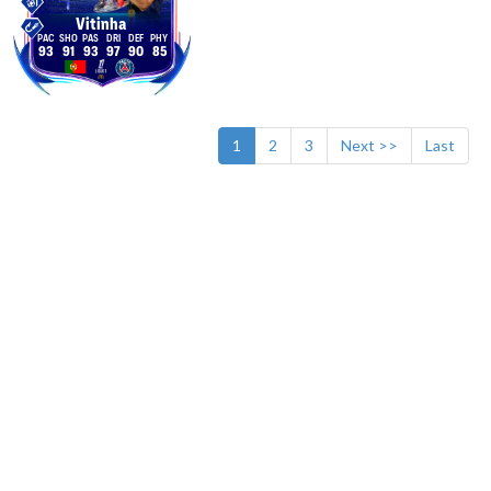
Vitinha
93
91
93
97
90
85
1
2
3
Next >>
Last