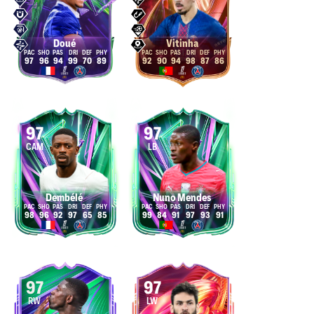
Doué
Vitinha
97
96
94
99
70
89
92
90
94
98
87
86
97
97
CAM
LB
Dembélé
Nuno Mendes
98
96
92
97
65
85
99
84
91
97
93
91
97
97
RW
LW