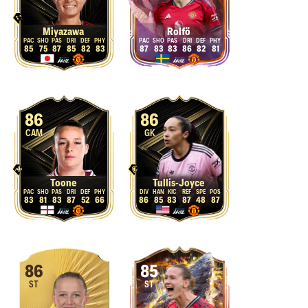
Miyazawa
Rolfö
85
75
87
85
82
83
87
83
83
86
82
81
86
86
CAM
GK
Toone
Tullis-Joyce
83
81
83
87
52
66
86
85
83
87
48
87
86
85
ST
ST