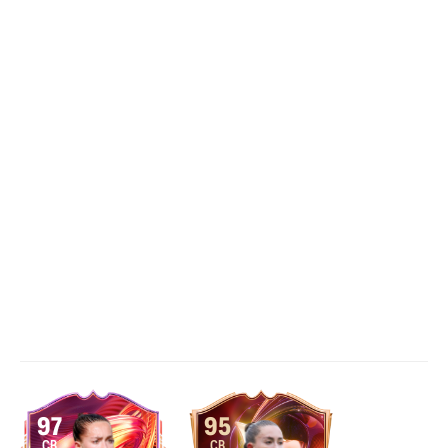
97
95
CB
CB