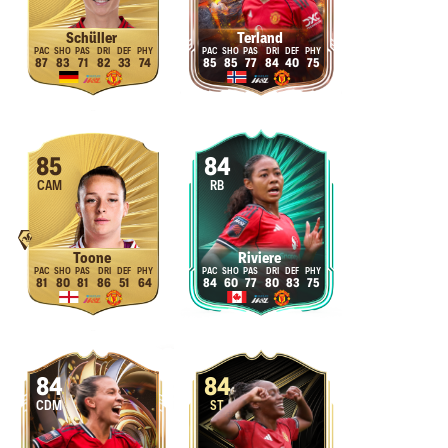
Schüller
Terland
87
83
71
82
33
74
85
85
77
84
40
75
85
84
CAM
RB
Toone
Riviere
81
80
81
86
51
64
84
60
77
80
83
75
84
84
CDM
ST