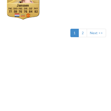
Janssen
77
59
76
76
84
82
1
2
Next >>