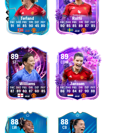
Terland
Rolfö
91
91
85
90
45
80
90
85
85
89
87
85
89
89
ST
CDM
Williams
Janssen
87
89
80
87
60
85
86
70
84
87
90
88
88
88
LW
CB