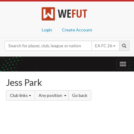
WE
FUT
Login
Create Account
EA FC 26
Toggl
navig
Jess Park
Club links
Any position
Go back