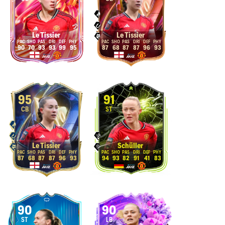
Le Tissier
Le Tissier
90
70
93
93
99
95
87
68
87
87
96
93
95
91
CB
ST
Le Tissier
Schüller
87
68
87
87
96
93
94
93
82
91
41
83
90
90
ST
LB