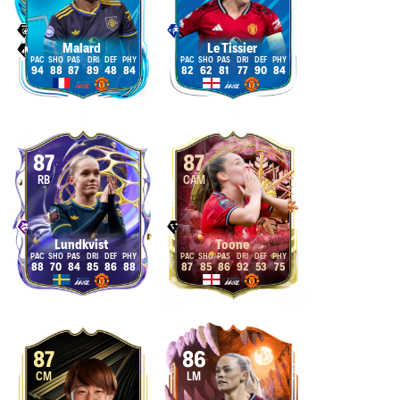
Malard
Le Tissier
94
88
87
89
48
84
82
62
81
77
90
84
87
87
RB
CAM
Lundkvist
Toone
88
70
84
85
86
88
87
85
86
92
53
75
87
86
CM
LM