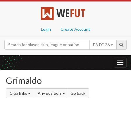
WE
FUT
Login
Create Account
EA FC 26
Toggl
navig
Grimaldo
Club links
Any position
Go back