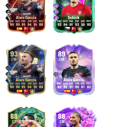
Aleix García
Schick
90
90
95
94
91
88
92
94
91
93
50
95
93
89
CM
CM
Aleix García
Aleix García
90
90
95
94
91
88
85
85
91
90
87
82
88
88
ST
CB