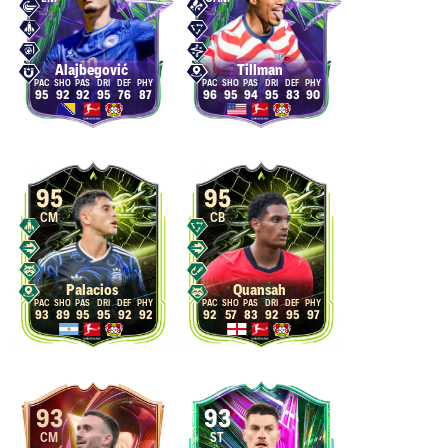
Alajbegović
Tillman
95
92
92
95
76
87
96
95
94
95
83
90
95
95
CM
CB
Palacios
Quansah
93
89
95
95
92
92
92
57
83
92
95
97
93
93
CM
ST