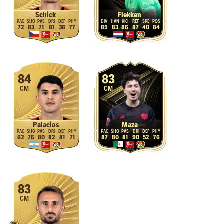
Schick
Flekken
72
83
71
81
38
77
85
83
86
87
40
84
84
83
CM
CM
Palacios
Maza
62
76
80
82
81
71
87
80
81
90
52
76
83
CM