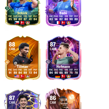
Schick
Badé
85
88
80
87
41
84
83
56
82
80
90
88
88
87
CAM
CAM
Tillman
Hofmann
91
88
84
88
73
84
84
86
88
89
75
78
87
86
CAM
CAM