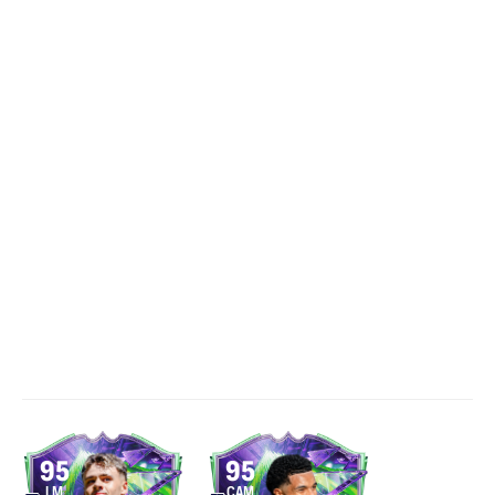
95
95
LM
CAM