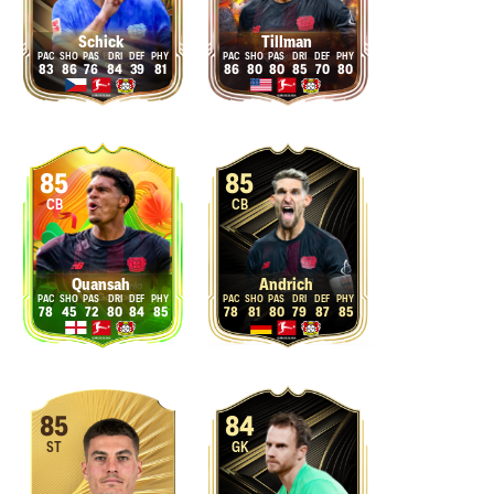
Schick
Tillman
83
86
76
84
39
81
86
80
80
85
70
80
85
85
CB
CB
Quansah
Andrich
78
45
72
80
84
85
78
81
80
79
87
85
85
84
ST
GK