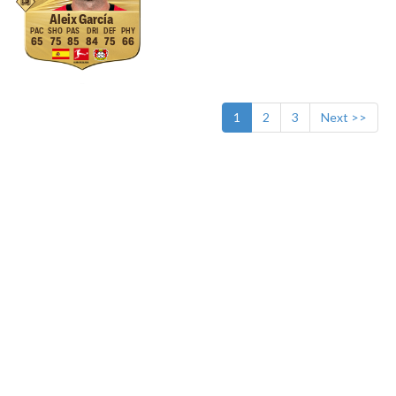
Aleix García
65
75
85
84
75
66
1
2
3
Next >>