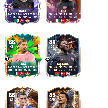
Maza
Tella
91
87
87
92
57
82
88
83
86
86
56
70
86
86
CB
CB
Badé
Tapsoba
80
53
80
75
87
86
80
61
75
75
87
85
86
85
ST
CAM