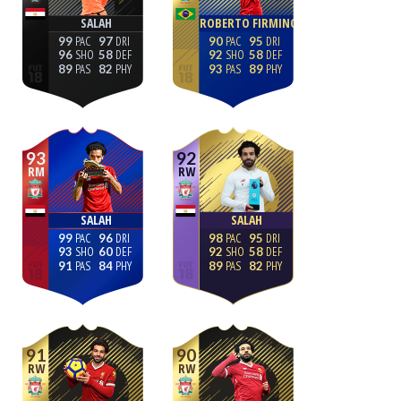
SALAH
ROBERTO FIRMINO
99
97
90
95
96
58
92
58
89
82
93
89
93
92
RM
RW
SALAH
SALAH
99
96
98
95
93
60
92
58
91
84
89
82
91
90
RW
RW