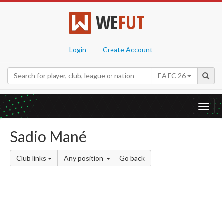
WE
FUT
Login
Create Account
EA FC 26
Toggl
navig
Sadio Mané
Club links
Any position
Go back