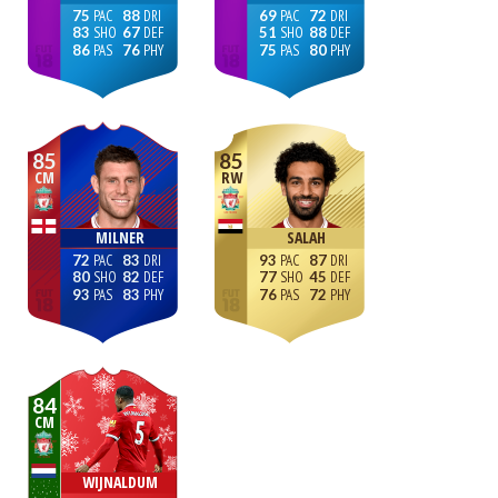
75
88
69
72
83
67
51
88
86
76
75
80
85
85
CM
RW
MILNER
SALAH
72
83
93
87
80
82
77
45
93
83
76
72
84
CM
WIJNALDUM