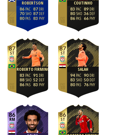
ROBERTSON
COUTINHO
86
87
83
89
70
87
80
36
80
83
86
66
87
87
ST
ST
ROBERTO FIRMINO
SALAH
83
91
94
90
88
52
83
50
86
83
80
76
86
86
RM
ST