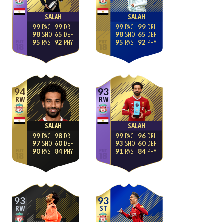
SALAH
SALAH
99
99
99
99
98
65
98
65
95
92
95
92
94
93
RW
RW
SALAH
SALAH
99
98
99
96
97
60
93
60
90
84
91
84
93
93
RW
ST