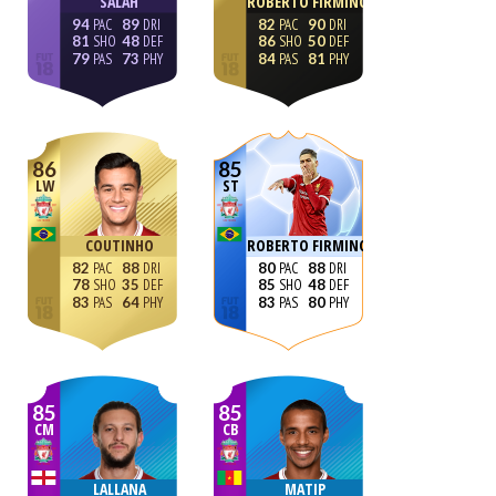
SALAH
ROBERTO FIRMINO
94
89
82
90
81
48
86
50
79
73
84
81
86
85
LW
ST
COUTINHO
ROBERTO FIRMINO
82
88
80
88
78
35
85
48
83
64
83
80
85
85
CM
CB
LALLANA
MATIP