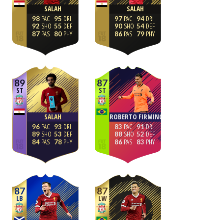
SALAH
SALAH
98
95
97
94
92
55
90
54
87
80
86
79
89
87
ST
ST
SALAH
ROBERTO FIRMINO
96
93
83
91
89
53
88
52
84
78
86
83
87
87
LB
LW