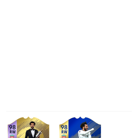
98
98
RW
RW