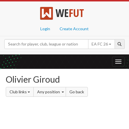
WE
FUT
Login
Create Account
EA FC 26
Toggl
navig
Olivier Giroud
Club links
Any position
Go back