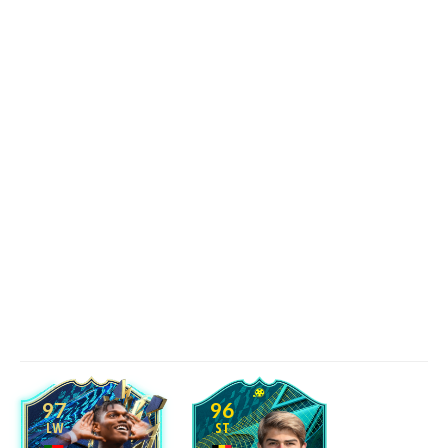
97
96
LW
ST