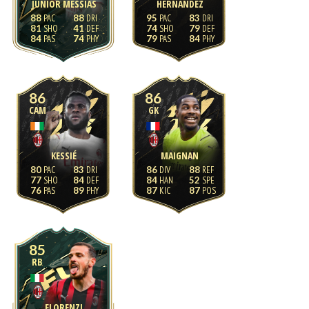
JUNIOR MESSIAS
HERNÁNDEZ
88
88
95
83
81
41
74
79
84
74
79
84
86
86
CAM
GK
KESSIÉ
MAIGNAN
80
83
86
88
77
84
84
52
76
89
87
87
85
RB
FLORENZI