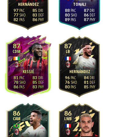
HERNÁNDEZ
TONALI
97
85
88
87
77
83
80
86
82
86
89
87
87
87
CDM
LB
KESSIÉ
HERNÁNDEZ
81
83
96
84
78
85
76
81
86
83
80
85
86
86
CAM
LWB