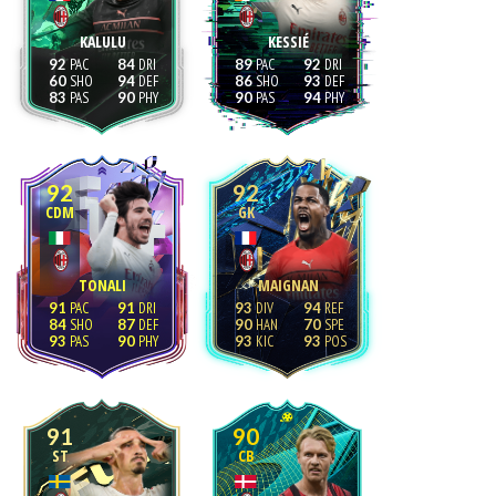
KALULU
KESSIÉ
92
84
89
92
60
94
86
93
83
90
90
94
92
92
CDM
GK
TONALI
MAIGNAN
91
91
93
94
84
87
90
70
93
90
93
93
91
90
ST
CB