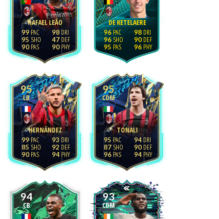
RAFAEL LEÃO
DE KETELAERE
99
98
96
98
95
47
96
90
90
90
95
96
95
95
LB
CDM
HERNÁNDEZ
TONALI
99
93
95
94
85
92
87
90
90
94
96
94
94
93
CB
CDM