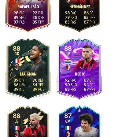
RAFAEL LEÃO
HERNÁNDEZ
98
92
98
86
89
38
79
85
87
85
83
87
88
88
GK
LM
MAIGNAN
REBIĆ
89
90
92
89
86
54
90
54
89
89
83
87
88
87
LB
CM