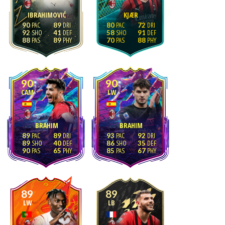
IBRAHIMOVIĆ
KJÆR
90
89
80
72
92
41
58
91
88
89
70
88
90
90
CAM
LW
BRAHIM
BRAHIM
89
89
93
92
89
40
86
35
90
65
85
67
89
89
LW
LB