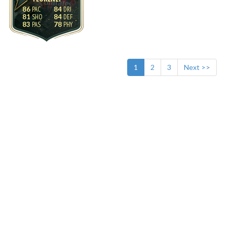
86
84
81
84
83
78
1
2
3
Next >>