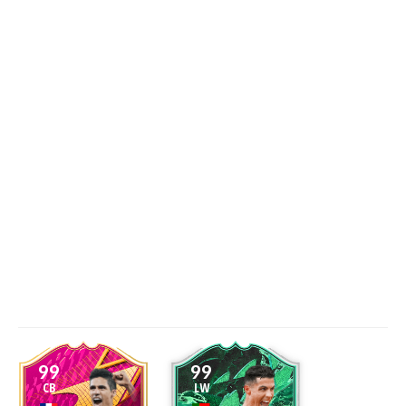
99
99
CB
LW