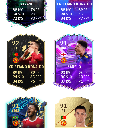
VARANE
CRISTIANO RONALDO
88
76
88
89
54
93
94
35
72
90
84
77
92
91
ST
RM
CRISTIANO RONALDO
SANCHO
89
89
93
95
94
35
86
40
84
76
87
71
91
91
CDM
ST