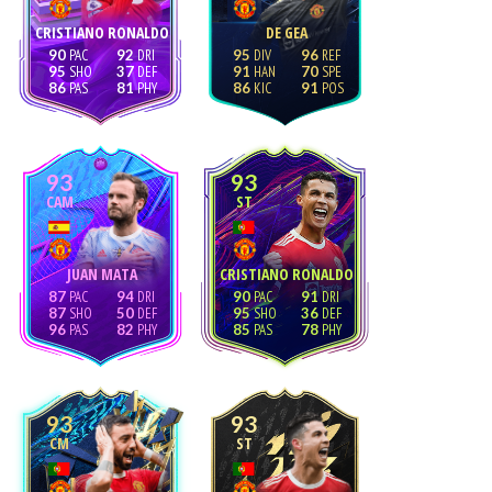
CRISTIANO RONALDO
DE GEA
90
92
95
96
95
37
91
70
86
81
86
91
93
93
CAM
ST
JUAN MATA
CRISTIANO RONALDO
87
94
90
91
87
50
95
36
96
82
85
78
93
93
CM
ST