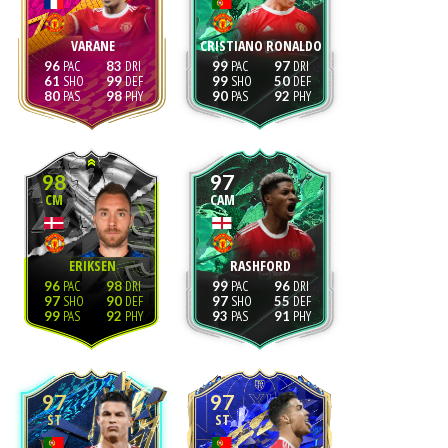
VARANE
CRISTIANO RONALDO
96
83
99
97
61
99
99
50
80
98
90
92
98
97
CM
CAM
ERIKSEN
RASHFORD
96
98
99
96
97
90
97
55
99
92
93
91
97
97
ST
ST