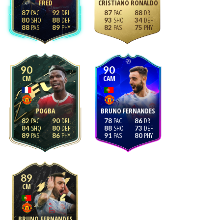
FRED
CRISTIANO RONALDO
87
92
87
88
80
88
93
34
88
89
82
75
90
90
CM
CAM
POGBA
BRUNO FERNANDES
82
90
78
86
84
80
88
73
89
86
91
80
89
CM
BRUNO FERNANDES