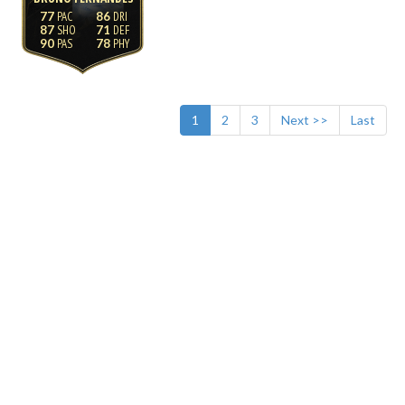
77
86
87
71
90
78
1
2
3
Next >>
Last