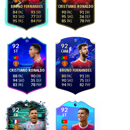
BRUNO FERNANDES
CRISTIANO RONALDO
84
93
90
91
93
77
95
36
95
84
85
78
92
92
ST
CAM
CRISTIANO RONALDO
BRUNO FERNANDES
88
90
80
91
94
35
90
75
83
78
94
82
92
92
CB
ST