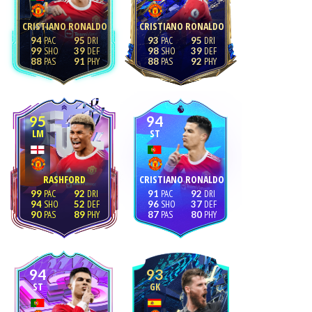
CRISTIANO RONALDO
CRISTIANO RONALDO
94
95
93
95
99
39
98
39
88
91
88
92
95
94
LM
ST
RASHFORD
CRISTIANO RONALDO
99
92
91
92
94
52
96
37
90
89
87
80
94
93
ST
GK