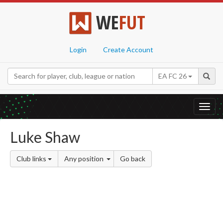
WE
FUT
Login
Create Account
EA FC 26
Toggl
navig
Luke Shaw
Club links
Any position
Go back