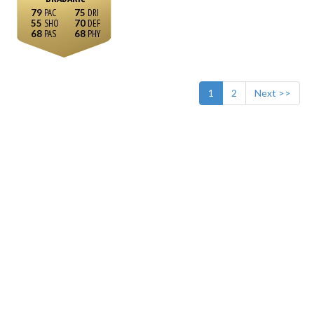
79
75
55
70
68
68
1
2
Next >>