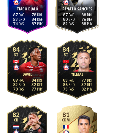
TIAGO DJALÓ
RENATO SANCHES
87
78
87
88
53
84
80
76
74
87
82
88
84
84
ST
ST
DAVID
YILMAZ
89
84
83
77
82
32
86
37
78
77
73
82
82
81
CB
CDM