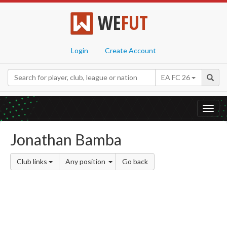
WE
FUT
Login
Create Account
EA FC 26
Toggl
navig
Jonathan Bamba
Club links
Any position
Go back