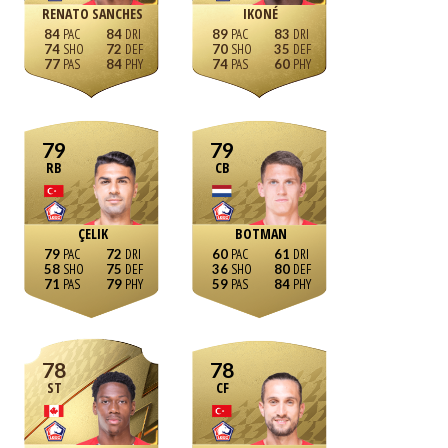
RENATO SANCHES
IKONÉ
84
84
89
83
74
72
70
35
77
84
74
60
79
79
RB
CB
ÇELIK
BOTMAN
79
72
60
61
58
75
36
80
71
79
59
84
78
78
ST
CF