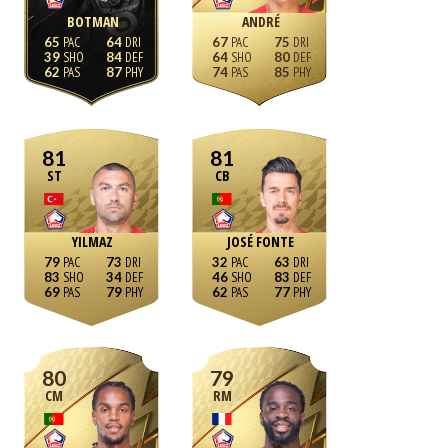
BOTMAN
ANDRÉ
65
64
67
75
39
84
64
80
62
87
74
85
81
81
ST
CB
YILMAZ
JOSÉ FONTE
79
73
32
63
83
34
46
83
69
79
62
77
80
79
CM
RM