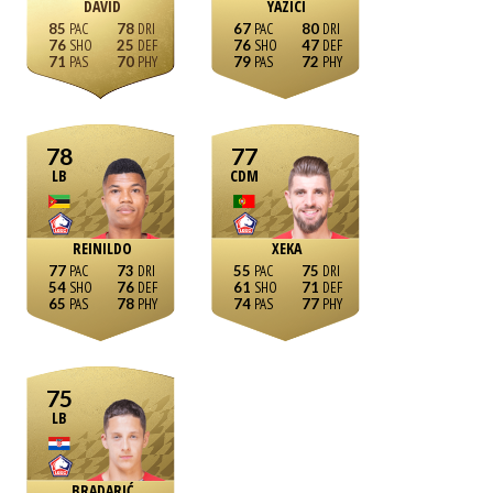
DAVID
YAZICI
85
78
67
80
76
25
76
47
71
70
79
72
78
77
LB
CDM
REINILDO
XEKA
77
73
55
75
54
76
61
71
65
78
74
77
75
LB
BRADARIĆ