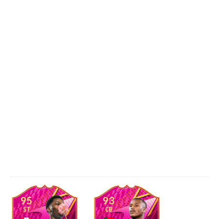
95
93
ST
CB