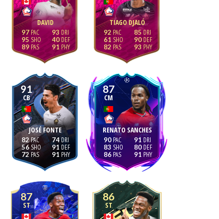
DAVID
TIAGO DJALÓ
97
93
92
85
95
40
61
90
89
91
82
93
91
87
CB
CM
JOSÉ FONTE
RENATO SANCHES
82
74
90
91
56
91
83
80
72
91
86
91
87
86
ST
ST