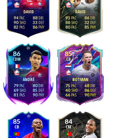
DAVID
DAVID
94
88
93
86
90
33
88
32
82
86
80
85
86
85
CDM
CB
ANDRÉ
BOTMAN
79
80
75
68
69
85
40
86
81
90
66
90
85
84
CB
CM