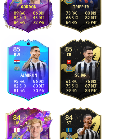
GORDON
TRIPPIER
89
86
73
80
84
45
66
82
84
72
84
75
85
85
RW
CB
ALMIRÓN
SCHÄR
93
86
61
76
82
60
75
87
81
70
79
84
84
84
LM
ST