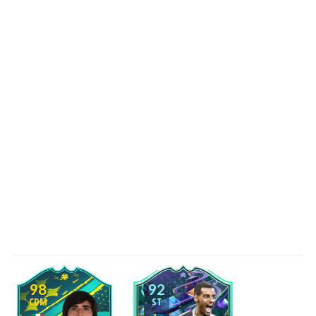
98
92
CDM
ST