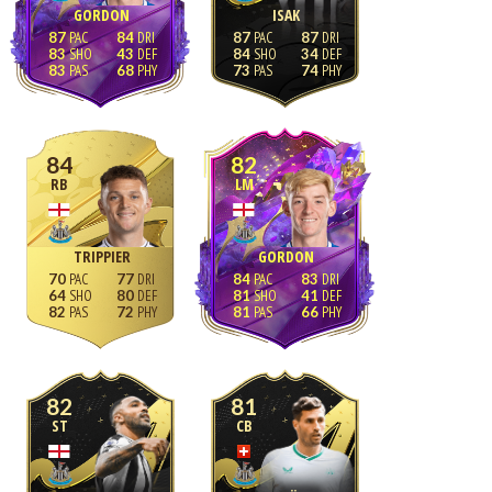
GORDON
ISAK
87
84
87
87
83
43
84
34
83
68
73
74
84
82
RB
LM
TRIPPIER
GORDON
70
77
84
83
64
80
81
41
82
72
81
66
82
81
ST
CB