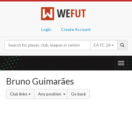
WE
FUT
Login
Create Account
EA FC 26
Toggl
navig
Bruno Guimarães
Club links
Any position
Go back