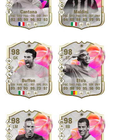
Cantona
Maldini
92
93
99
96
92
93
94
65
88
83
99
95
98
98
GK
ST
Buffon
Eto'o
99
93
90
99
73
97
99
98
90
95
56
90
98
98
LM
RB