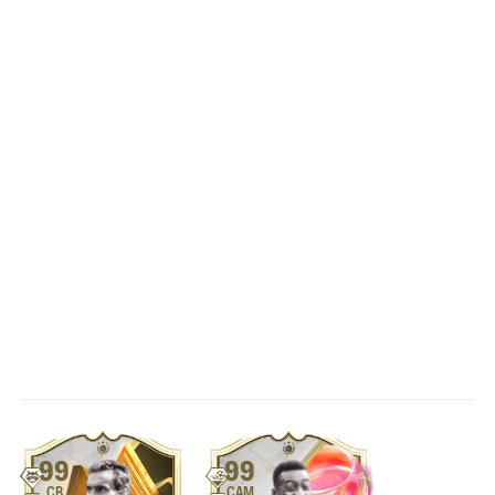
99
99
CB
CAM