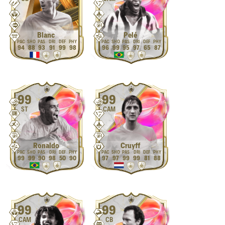
Blanc
Pelé
94
88
93
91
99
98
96
99
95
97
65
87
99
99
ST
CAM
Ronaldo
Cruyff
99
99
90
98
50
90
97
97
99
99
81
88
99
99
CAM
CB