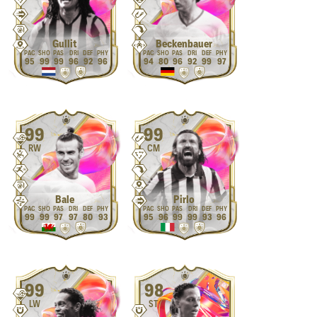
Gullit
Beckenbauer
95
99
99
96
92
96
94
80
96
92
99
97
99
99
RW
CM
Bale
Pirlo
99
99
97
97
80
93
95
96
99
99
93
96
99
98
LW
ST