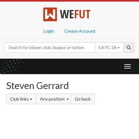
WE
FUT
Login
Create Account
EA FC 26
Toggl
navig
Steven Gerrard
Club links
Any position
Go back