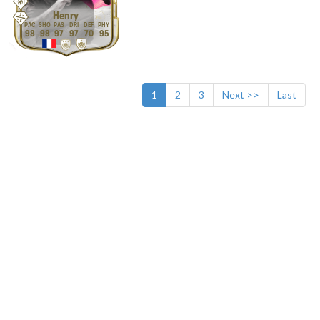
Henry
98
98
97
97
70
95
1
2
3
Next >>
Last