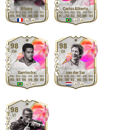
Ribéry
Carlos Alberto
99
95
96
98
56
90
97
73
92
92
98
93
98
98
RW
GK
Garrincha
van der Sar
98
93
98
99
50
88
98
96
92
96
70
99
98
ST