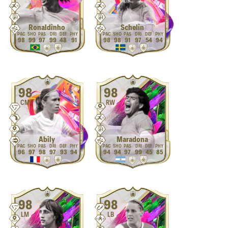
Ronaldinho
Schelin
98
99
97
99
48
91
98
98
91
97
54
94
98
98
CM
RW
Abily
Maradona
96
97
98
97
93
94
94
94
97
99
45
85
98
98
LM
LB