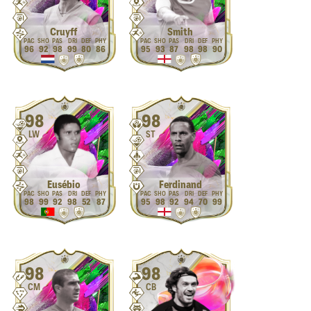
Cruyff
Smith
96
92
98
99
80
86
95
93
87
98
98
90
98
98
LW
ST
Eusébio
Ferdinand
98
99
92
98
52
87
95
98
92
94
70
99
98
98
CM
CB