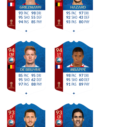
GRIEZMANN
HAZARD
93
98
95
97
95
55
92
43
94
85
93
80
94
94
CM
ST
DE BRUYNE
MBAPPÉ
85
95
98
97
95
62
95
60
97
88
91
89
93
93
CF
CB