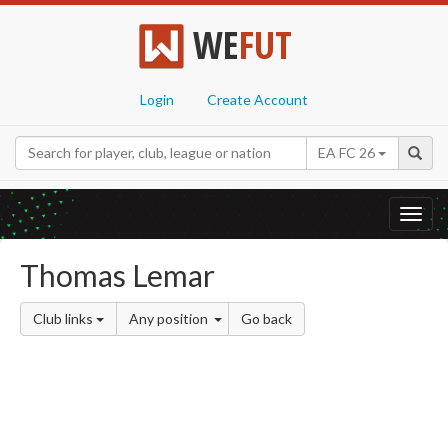
WE
FUT
Login
Create Account
EA FC 26
Toggl
navig
Thomas Lemar
Club links
Any position
Go back