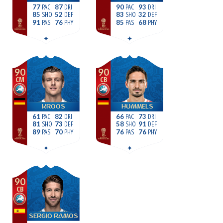
77
87
90
93
85
52
83
32
91
76
85
68
90
90
CM
CB
KROOS
HUMMELS
61
82
66
73
81
73
58
91
89
70
76
76
90
CB
SERGIO RAMOS