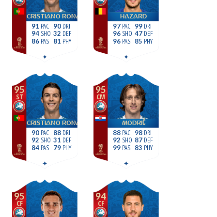
CRISTIANO RONALDO
HAZARD
91
90
97
99
94
32
96
47
86
81
96
85
95
95
ST
CM
CRISTIANO RONALDO
MODRIĆ
90
88
88
98
92
31
92
87
84
79
99
83
95
94
CF
CF