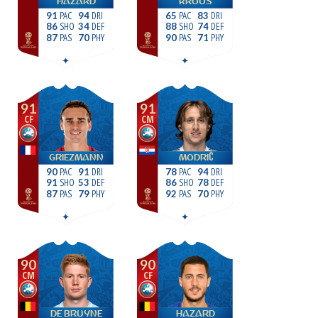
HAZARD
KROOS
91
94
65
83
86
34
88
74
87
70
90
71
91
91
CF
CM
GRIEZMANN
MODRIĆ
90
91
78
94
91
53
86
78
87
79
92
70
90
90
CM
CF
DE BRUYNE
HAZARD