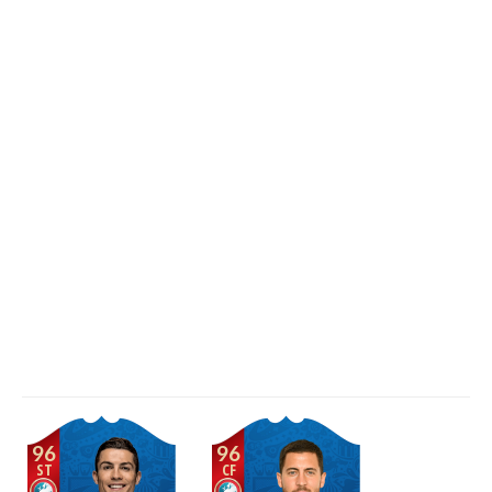
96
96
ST
CF