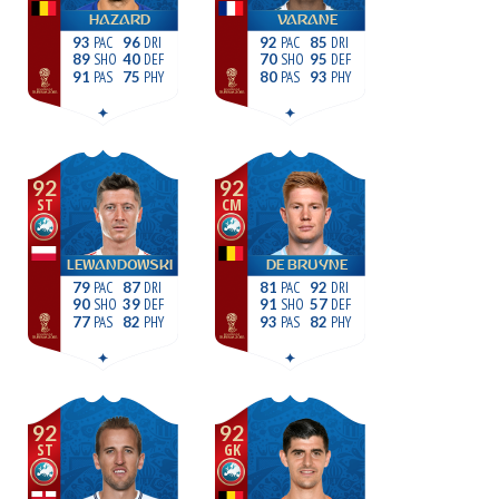
HAZARD
VARANE
93
96
92
85
89
40
70
95
91
75
80
93
92
92
ST
CM
LEWANDOWSKI
DE BRUYNE
79
87
81
92
90
39
91
57
77
82
93
82
92
92
ST
GK