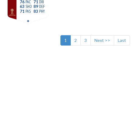
76
71
63
89
71
83
1
2
3
Next >>
Last