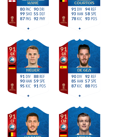
KANE
COURTOIS
80
90
91
94
99
55
93
58
87
92
78
93
91
91
GK
GK
NEUER
DE GEA
91
88
90
92
90
59
85
57
95
91
87
88
91
91
CF
CM