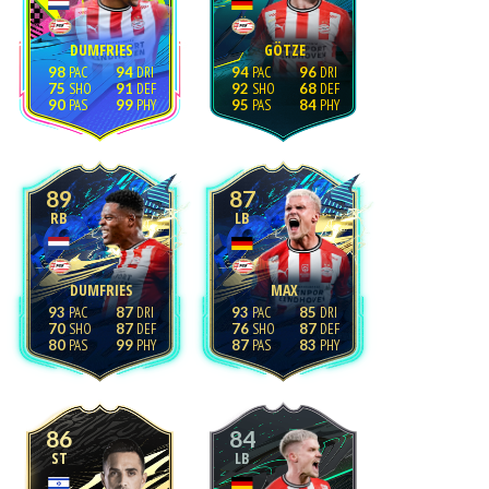
DUMFRIES
GÖTZE
98
94
94
96
75
91
92
68
90
99
95
84
89
87
RB
LB
DUMFRIES
MAX
93
87
93
85
70
87
76
87
80
99
87
83
86
84
ST
LB