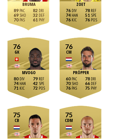
BRUMA
ZOET
89
82
76
78
69
32
74
51
70
61
76
76
76
76
GK
CM
MVOGO
PRÖPPER
80
79
60
78
74
42
70
66
71
72
76
75
75
75
CB
CDM