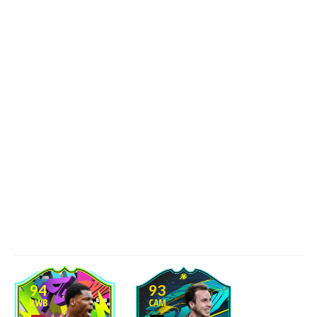
94
93
RWB
CAM