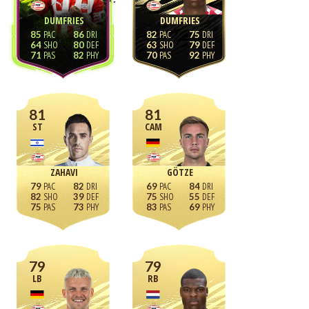
DUMFRIES
DUMFRIES
85
86
82
75
64
80
63
79
71
82
70
92
81
81
ST
CAM
ZAHAVI
GÖTZE
79
82
69
84
82
39
75
55
75
73
83
69
79
79
LB
RB