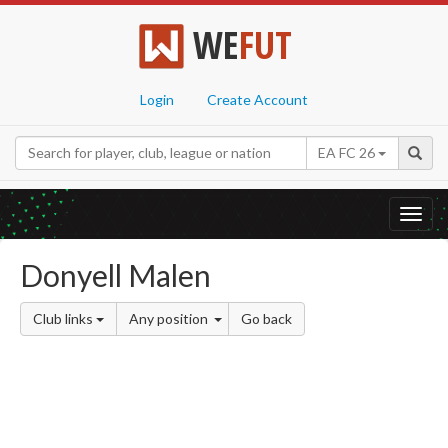
WE
FUT
Login
Create Account
EA FC 26
Toggl
navig
Donyell Malen
Club links
Any position
Go back