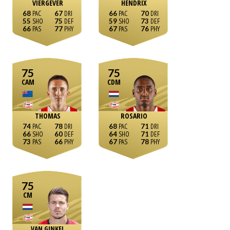
VIERGEVER
HENDRIX
68
67
66
70
55
75
59
73
66
77
67
76
75
75
CAM
CDM
THOMAS
ROSARIO
74
78
68
71
66
60
64
71
73
66
67
78
75
CM
VAN GINKEL