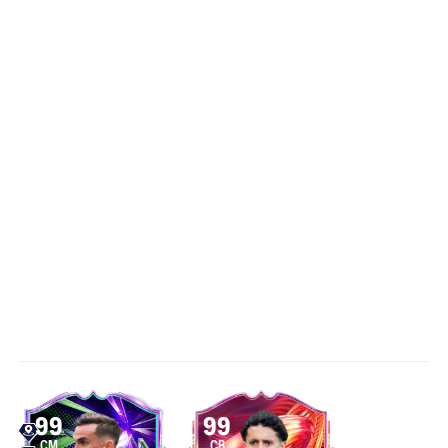
99
99
CM
CB