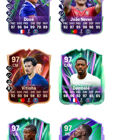
Doué
João Neves
97
96
94
99
70
89
92
87
95
98
96
95
97
97
CM
CAM
Vitinha
Dembélé
92
90
94
98
87
86
98
96
92
97
65
85
97
97
LB
RW