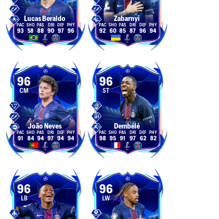
Lucas Beraldo
Zabarnyi
93
58
88
90
97
96
92
60
85
87
96
94
96
96
CM
ST
João Neves
Dembélé
91
84
94
97
94
94
98
95
91
97
62
82
96
96
LB
LW