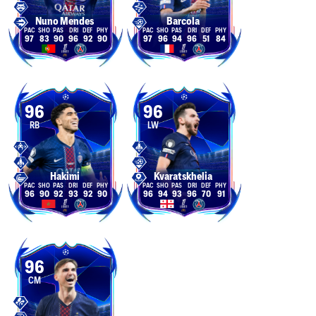
Nuno Mendes
Barcola
97
83
90
96
92
90
97
96
94
96
51
84
96
96
RB
LW
Hakimi
Kvaratskhelia
96
90
92
93
92
90
96
94
93
96
70
91
96
CM