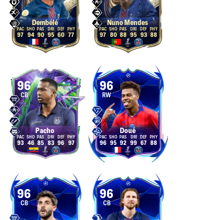
Dembélé
Nuno Mendes
97
94
90
95
60
77
97
80
88
95
93
88
96
96
CB
RW
Pacho
Doué
93
46
85
83
96
97
96
95
92
99
67
88
96
96
CB
CB