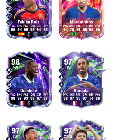
Fabián Ruiz
Marquinhos
96
94
99
99
94
93
94
70
91
95
99
99
98
97
RW
LW
Dembélé
Barcola
98
97
93
98
67
87
98
97
95
97
54
86
97
97
LW
CDM