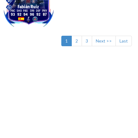
Fabián Ruiz
93
92
94
96
92
87
1
2
3
Next >>
Last