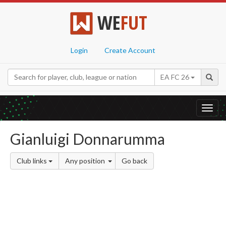
WE
FUT
Login
Create Account
EA FC 26
Toggl
navig
Gianluigi Donnarumma
Club links
Any position
Go back