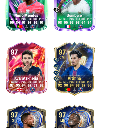
Nuno Mendes
Dembélé
99
84
91
97
93
91
98
95
93
98
64
84
97
97
LW
CM
Kvaratskhelia
Vitinha
97
95
94
97
71
92
92
90
94
98
87
86
97
97
ST
LB