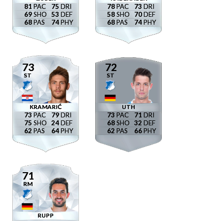
81
75
78
73
69
53
58
70
68
74
68
74
73
72
ST
ST
KRAMARIĆ
UTH
73
79
73
71
75
24
68
32
62
64
62
66
71
RM
RUPP