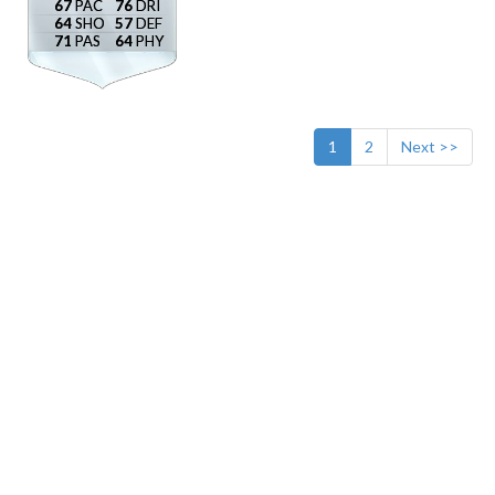
67
76
64
57
71
64
1
2
Next >>