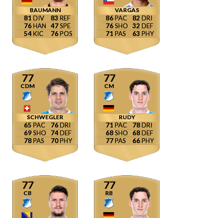
BAUMANN
VARGAS
81
83
86
82
76
47
76
32
54
76
71
63
77
77
CDM
CM
SCHWEGLER
RUDY
65
76
71
78
69
74
68
68
78
70
77
66
77
77
CB
RB