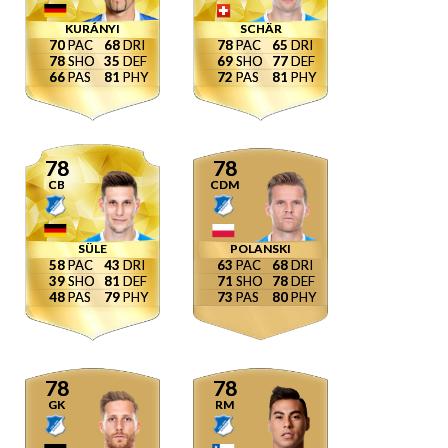
KURÁNYI
SCHÄR
70
68
78
65
78
35
69
77
66
81
72
81
78
78
CB
CDM
SÜLE
POLANSKI
58
43
63
68
39
81
71
78
48
79
73
80
78
78
GK
RM