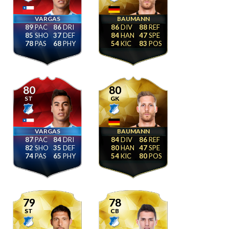
VARGAS
BAUMANN
89
86
86
88
85
37
84
47
78
68
54
83
80
80
ST
GK
VARGAS
BAUMANN
87
84
84
86
82
35
80
47
74
65
54
80
79
78
ST
CB