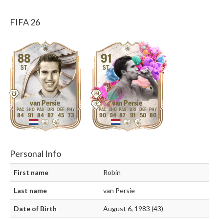
FIFA 26
88
91
ST
ST
van Persie
van Persie
84
91
84
87
45
73
90
94
87
91
50
80
Personal Info
First name
Robin
Last name
van Persie
Date of Birth
August 6, 1983 (43)