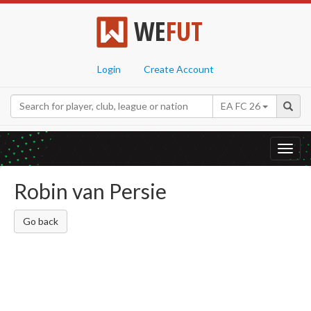
WE
FUT
Login
Create Account
EA FC 26
Toggl
navig
Robin van Persie
Go back