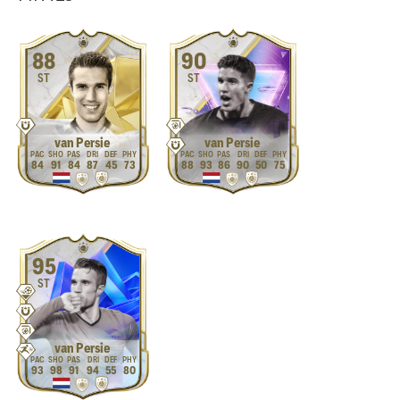
88
90
ST
ST
van Persie
van Persie
84
91
84
87
45
73
88
93
86
90
50
75
95
ST
van Persie
93
98
91
94
55
80