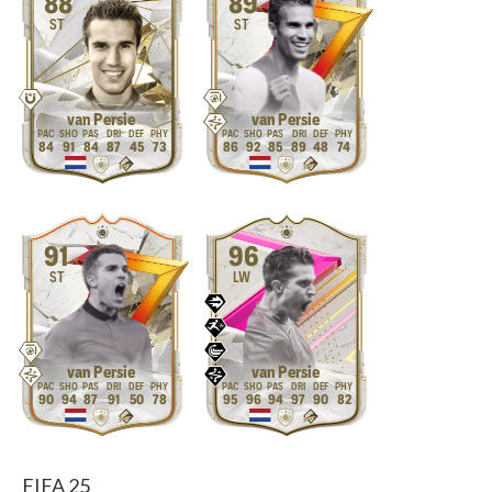
88
89
ST
ST
van Persie
van Persie
84
91
84
87
45
73
86
92
85
89
48
74
91
96
ST
LW
van Persie
van Persie
90
94
87
91
50
78
95
96
94
97
90
82
FIFA 25