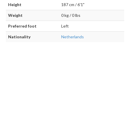
Height
187 cm / 6'1"
Weight
0 kg / 0 lbs
Preferred foot
Left
Nationality
Netherlands